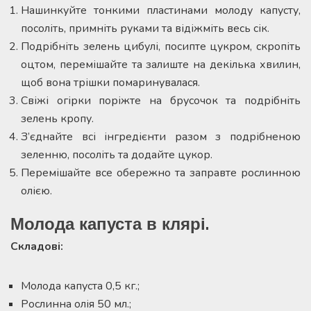
Нашинкуйте тонкими пластинами молоду капусту,
посоліть, примніть руками та відіжміть весь сік.
Подрібніть зелень цибулі, посипте цукром, скропіть
оцтом, перемішайте та залиште на декілька хвилин,
щоб вона трішки помаринувалася.
Свіжі огірки поріжте на брусочок та подрібніть
зелень кропу.
З’єднайте всі інгредієнти разом з подрібненою
зеленню, посоліть та додайте цукор.
Перемішайте все обережно та заправте рослинною
олією.
Молода капуста в клярі.
Складові
:
Молода капуста 0,5 кг.;
Рослинна олія 50 мл.;