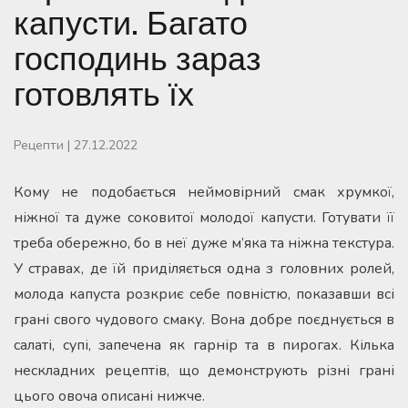
капусти. Багато
господинь зараз
готовлять їх
Рецепти
|
27.12.2022
Кому не подобається неймовірний смак хрумкої,
ніжної та дуже соковитої молодої капусти. Готувати її
треба обережно, бо в неї дуже м’яка та ніжна текстура.
У стравах, де їй приділяється одна з головних ролей,
молода капуста розкриє себе повністю, показавши всі
грані свого чудового смаку. Вона добре поєднується в
салаті, супі, запечена як гарнір та в пирогах. Кілька
нескладних рецептів, що демонструють різні грані
цього овоча описані нижче.