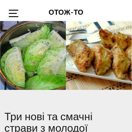
Skip
ОТОЖ-ТО
to
content
Open
Sidebar
Три нові та смачні
страви з молодої