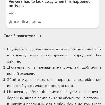
Спосіб приготування:
Відокремте від качана капусти листки та вкиньте їх
в киплячу воду бланшируватися упродовж 1-2
хвилин.
Дістаньте їх та покладіть на друшлак, щоб збігла
вода й охололи.
Збийте курячі яйця, сіль, перець та подрібнений
кріп, щоб утворилася однорідна маса.
На початку обмокніть листок капусти в пшеничне
борошно, після в збите яйце та обсмажте на пательні
в нагрітій рослинній олії з обох боків до рум’яного