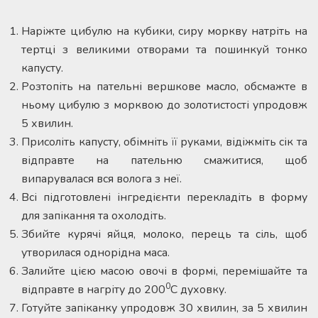
Наріжте цибулю на кубики, сиру моркву натріть на
тертці з великими отворами та пошинкуй тонко
капусту.
Розтопіть на пательні вершкове масло, обсмажте в
ньому цибулю з морквою до золотистості упродовж
5 хвилин.
Присоліть капусту, обімніть її руками, відіжміть сік та
відправте на пательню смажитися, щоб
випарувалася вся волога з неї.
Всі підготовлені інгредієнти перекладіть в форму
для запікання та охолодіть.
Збийте курячі яйця, молоко, перець та сіль, щоб
утворилася однорідна маса.
Залийте цією масою овочі в формі, перемішайте та
0
відправте в нагріту до 200
С духовку.
Готуйте запіканку упродовж 30 хвилин, за 5 хвилин