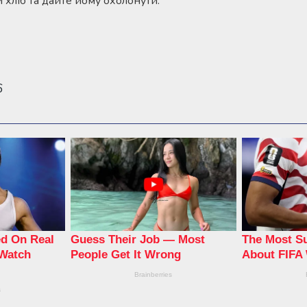
 хліб та дайте йому охолонути.
6