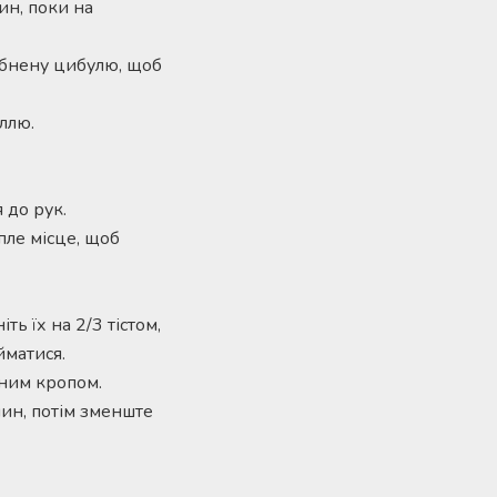
ин, поки на
рібнену цибулю, щоб
ллю.
 до рук.
пле місце, щоб
ь їх на 2/3 тістом,
йматися.
еним кропом.
лин, потім зменште