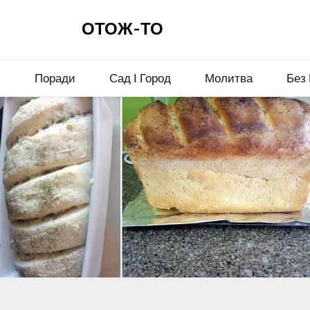
ОТОЖ-ТО
и
Поради
Сад І Город
Молитва
Без