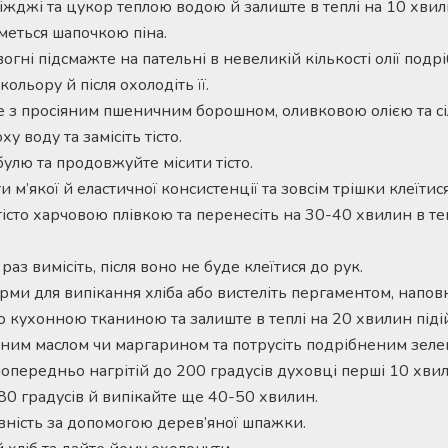
ріжджі та цукор теплою водою й залиште в теплі на 10 хвил
меться шапочкою піна.
огні підсмажте на пательні в невеликій кількості олії под
кольору й після охолодіть її.
 з просіяним пшеничним борошном, оливковою олією та сі
у воду та замісіть тісто.
улю та продовжуйте місити тісто.
 м’якої й еластичної консистенції та зовсім трішки клеїтися
істо харчовою плівкою та перенесіть на 30-40 хвилин в те
аз вимісіть, після воно не буде клеїтися до рук.
рми для випікання хліба або вистеліть пергаментом, наповніт
 кухонною тканиною та залиште в теплі на 20 хвилин піді
еним маслом чи маргарином та потрусіть подрібненим зел
попередньо нагрітій до 200 градусів духовці перші 10 хви
80 градусів й випікайте ще 40-50 хвилин.
вність за допомогою дерев’яної шпажки.