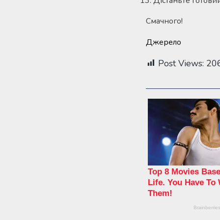
Дістаньте готовий
Смачного!
Джерело
Post Views:
20