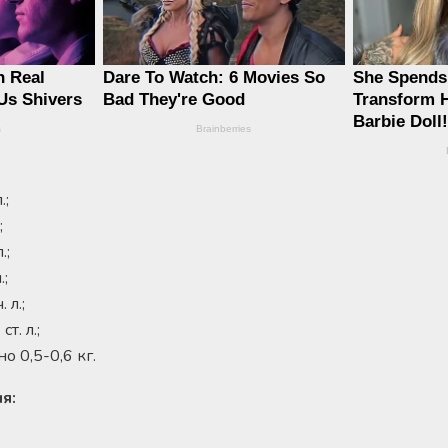
.;
;
.;
.;
 л.;
т. л.;
 0,5-0,6 кг.
я: