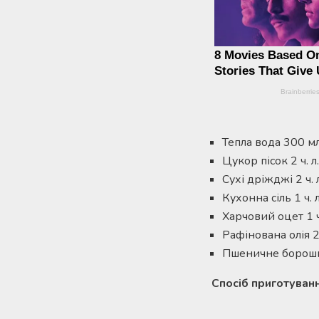
Тепла вода 300 мл
Цукор пісок 2 ч. л.
Сухі дріжджі 2 ч. л
Кухонна сіль 1 ч. л
Харчовий оцет 1 ч.
Рафінована олія 2 с
Пшеничне борошно
Спосіб приготуванн