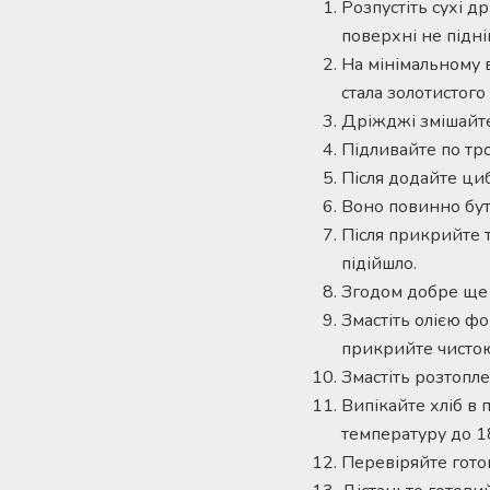
Розпустіть сухі д
поверхні не підні
На мінімальному в
стала золотистого 
Дріжджі змішайте
Підливайте по трох
Після додайте циб
Воно повинно бути
Після прикрийте т
підійшло.
Згодом добре ще р
Змастіть олією фо
прикрийте чистою
Змастіть розтопл
Випікайте хліб в 
температуру до 1
Перевіряйте гото