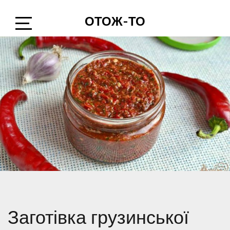
Skip
ОТОЖ-ТО
to
content
Open
Sidebar
Заготівка грузинської