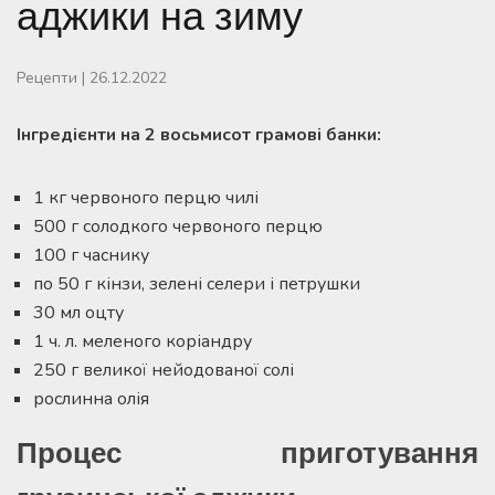
аджики на зиму
Рецепти
|
26.12.2022
Інгредієнти на 2 восьмисот грамові банки:
1 кг червоного перцю чилі
500 г солодкого червоного перцю
100 г часнику
по 50 г кінзи, зелені селери і петрушки
30 мл оцту
1 ч. л. меленого коріандру
250 г великої нейодованої солі
рослинна олія
Процес приготування