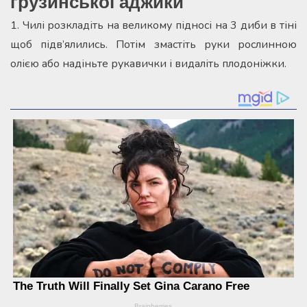
грузинської аджики
1. Чилі розкладіть на великому підносі на 3 диби в тіні
щоб підв’ялились. Потім змастіть руки рослинною
олією або надіньте рукавички і видаліть плодоніжки.