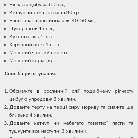
Ріпчаста цибуля 300 гр.;
Кетчуп чи томатна паста 80 гр.;
Рафінована рослинна олія 40-50 мл.;
Цукор пісок 1 ст. л.;
Кухонна сіль 1 ч. л.;
Харчовий оцет 1 ст. л.;
Мелений чорний перець;
Мелений коріандр.
Спосіб приготування:
Обсмажте в рослинній олії подрібнену ріпчасту
цибулю упродовж 3 хвилин.
Додайте терту на терці сиру моркву та смажте ще
близько 4 хвилин.
Додайте кетчуп чи небагато томатної пасти та
тушкуйте все наступні 3 хвилини.