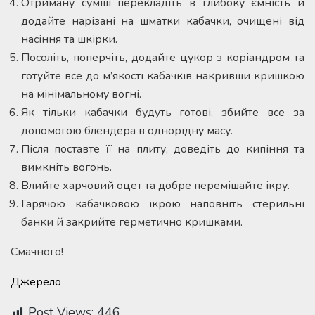
Отриману суміш перекладіть в глибоку ємність й
додайте нарізані на шматки кабачки, очищені від
насіння та шкірки.
Посоліть, поперчіть, додайте цукор з коріандром та
готуйте все до м’якості кабачків накривши кришкою
на мінімальному вогні.
Як тільки кабачки будуть готові, збийте все за
допомогою блендера в однорідну масу.
Після поставте її на плиту, доведіть до кипіння та
вимкніть вогонь.
Влийте харчовий оцет та добре перемішайте ікру.
Гарячою кабачковою ікрою наповніть стерильні
банки й закрийте герметично кришками.
Смачного!
Джерело
Post Views:
446