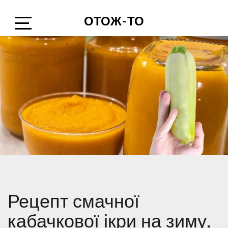
Skip
ОТОЖ-ТО
to
content
Open
Sidebar
Рецепт смачної
кабачкової ікри на зиму.