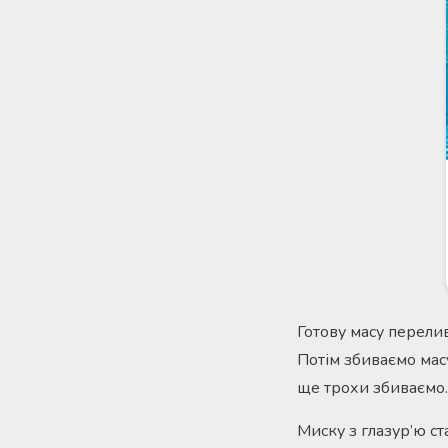
Готову масу перели
Потім збиваємо мас
ще трохи збиваємо.
Миску з глазур’ю ст