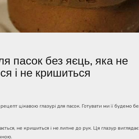
ля пасок без яєць, яка не
ься і не кришиться
ецепт цікавою глазурі для пасок. Готувати ми її будемо без
кається, не кришиться і не липне до рук. Ця глазур виглядає
чною.