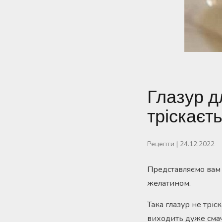
Глазур д
тріскаєт
Рецепти
|
24.12.2022
Представляємо вам р
желатином.
Така глазур не тріс
виходить дуже сма