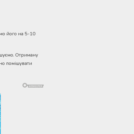
мо його на 5-10
ішуємо. Отриману
йно помішувати