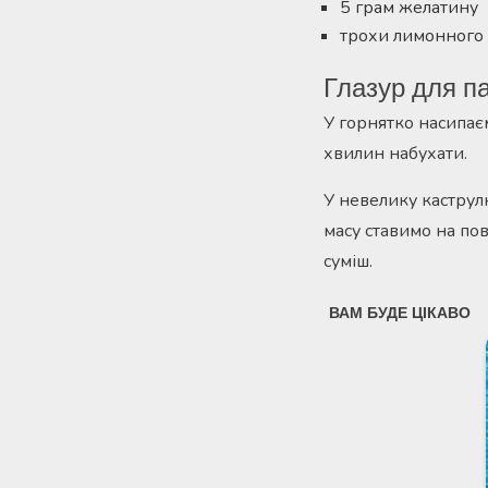
5 грам желатину
трохи лимонного 
Глазур для п
У горнятко насипає
хвилин набухати.
У невелику каструл
масу ставимо на по
суміш.