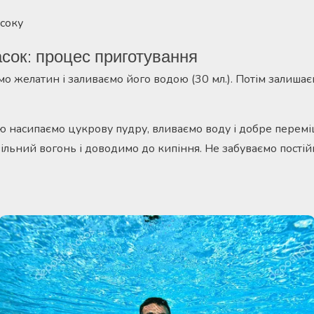
соку
асок: процес приготування
мо желатин і заливаємо його водою (30 мл.). Потім залишає
ю насипаємо цукрову пудру, вливаємо воду і добре перем
вільний вогонь і доводимо до кипіння. Не забуваємо пості