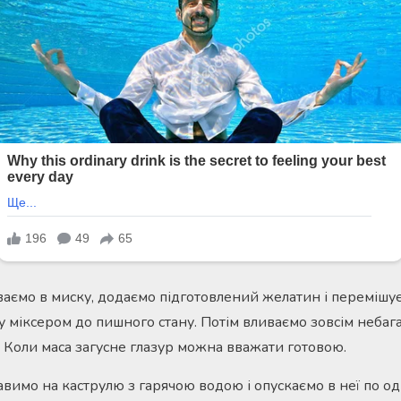
ваємо в миску, додаємо підготовлений желатин і перемішує
у міксером до пишного стану. Потім вливаємо зовсім небага
 Коли маса загусне глазур можна вважати готовою.
авимо на каструлю з гарячою водою і опускаємо в неї по одн