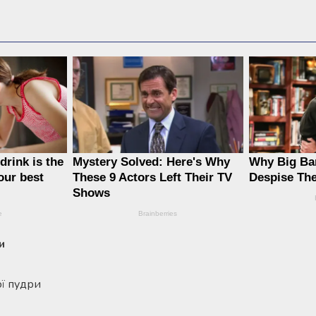
и
ї пудри