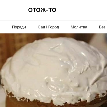
ОТОЖ-ТО
и
Поради
Сад І Город
Молитва
Без