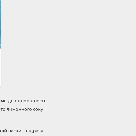
мо до однорідності.
то лимонного соку і
ій паски. І відразу