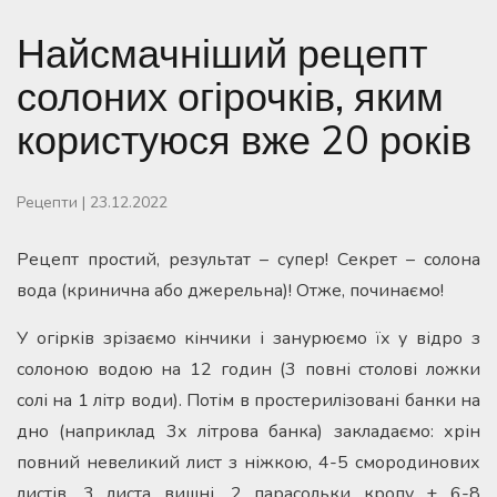
Найсмачніший рецепт
солоних огірочків, яким
користуюся вже 20 років
Рецепти
|
23.12.2022
Рецепт простий, результат – супер! Секрет – солона
вода (кринична або джерельна)! Отже, починаємо!
У огірків зрізаємо кінчики і занурюємо їх у відро з
солоною водою на 12 годин (3 повні столові ложки
солі на 1 літр води). Потім в простерилізовані банки на
дно (наприклад 3х літрова банка) закладаємо: хрін
повний невеликий лист з ніжкою, 4-5 смородинових
листів, 3 листа вишні, 2 парасольки кропу + 6-8