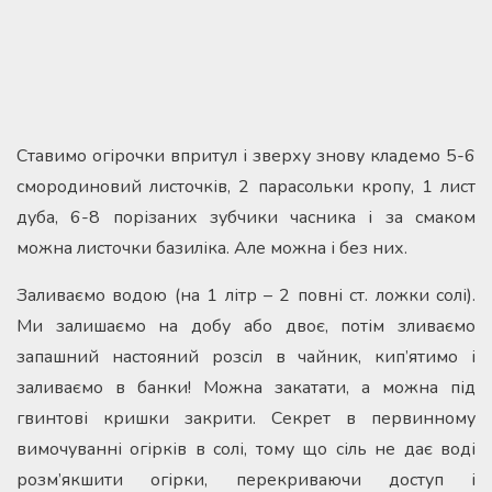
Cтавимо огірочки впритул і зверху знову кладемо 5-6
смородиновий листочків, 2 парасольки кропу, 1 лист
дуба, 6-8 порізаних зубчики часника і за смаком
можна листочки базиліка. Але можна і без них.
Заливаємо водою (на 1 літр – 2 повні ст. ложки солі).
Ми залишаємо на добу або двоє, потім зливаємо
запашний настояний розсіл в чайник, кип’ятимо і
заливаємо в банки! Можна закатати, а можна під
гвинтові кришки закрити. Секрет в первинному
вимочуванні огірків в солі, тому що сіль не дає воді
розм’якшити огірки, перекриваючи доступ і