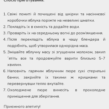
Спосіб приготування:
Свіжі помиті й почищені від шкірки та насіннєвої
коробочки яблука поріжте на невеликі шматки.
Покладіть їх в ємність та додайте води.
Проваріть їх на середньому вогні до розм’якшення.
Після перекладіть яблука в чашу блендера й
подрібніть, щоб утворилася однорідна маса.
Змішайте яблучну масу зі згущеним молоком, закип
´ятіть все та продовжуйте варити близько 5-7
хвилин.
Наповніть гарячим яблучним пюре сухі стерильні
банки, закрийте їх такими ж кришками та
перевернувши тепло вкутайте.
Охолоджене пюре винесіть в прохолодне
приміщення для зберігання.
Приємного апетиту!