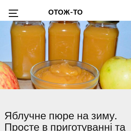
Skip
ОТОЖ-ТО
to
content
Open
Sidebar
Яблучне пюре на зиму.
Просте в приготуванні та