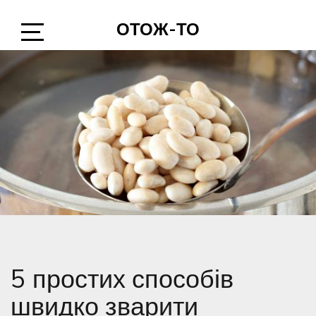
Skip
ОТОЖ-ТО
to
content
Open
Sidebar
5 простих способів
швидко зварити