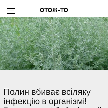
Skip
ОТОЖ-ТО
to
content
Open
Sidebar
Полин вбиває всіляку
інфекцію в організмі!