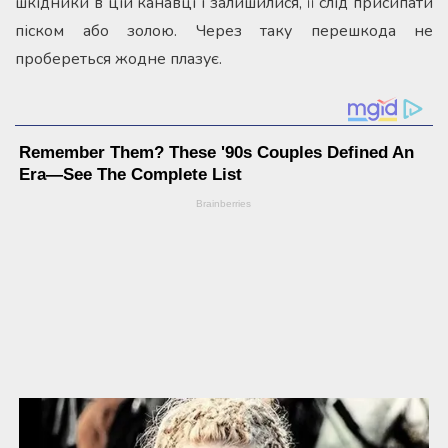
шкідники в цій канавці і залишилися, її слід присипати
піском або золою. Через таку перешкода не
пробереться жодне плазує.