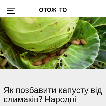
Skip
ОТОЖ-ТО
to
content
Open
Sidebar
Як позбавити капусту від
слимаків? Народні