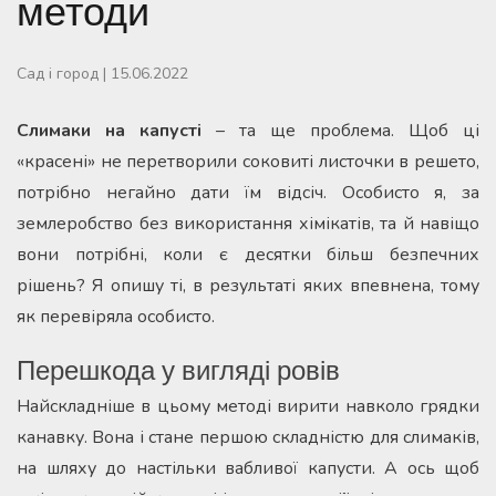
методи
Сад і город
|
15.06.2022
Слимаки на капусті
– та ще проблема. Щоб ці
«красені» не перетворили соковиті листочки в решето,
потрібно негайно дати їм відсіч. Особисто я, за
землеробство без використання хімікатів, та й навіщо
вони потрібні, коли є десятки більш безпечних
рішень? Я опишу ті, в результаті яких впевнена, тому
як перевіряла особисто.
Перешкода у вигляді ровів
Найскладніше в цьому методі вирити навколо грядки
канавку. Вона і стане першою складністю для слимаків,
на шляху до настільки вабливої капусти. А ось щоб