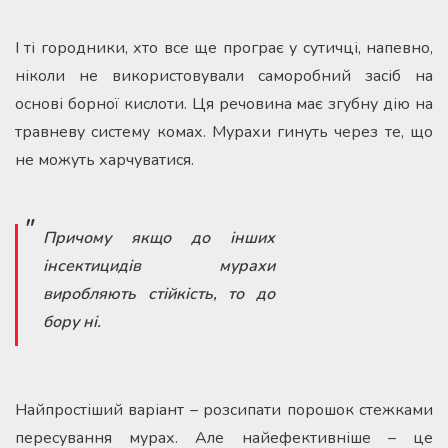
І ті городники, хто все ще програє у сутичці, напевно,
ніколи не використовували саморобний засіб на
основі борної кислоти. Ця речовина має згубну дію на
травневу систему комах. Мурахи гинуть через те, що
не можуть харчуватися.
Причому якщо до інших
інсектицидів мурахи
виробляють стійкість, то до
бору ні.
Найпростіший варіант – розсипати порошок стежками
пересування мурах. Але найефективніше – це