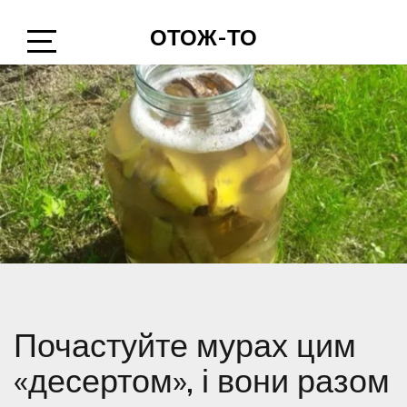
Skip
ОТОЖ-ТО
to
content
Open
Sidebar
Почастуйте мурах цим
«десертом», і вони разом