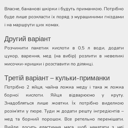
Власне, бананові шкірки і будуть приманкою. Потрібно
буде лише розкласти їх поряд з мурашиними гніздами
і на маршрути цих комах.
Другий варіант
Розчинити пакетик кислоти в 0,5 л води, додати
цукор, варення, мед (на вибір) розлити в невеликі
мисочки-кришки і розставити по ділянці.
Третій варіант – кульки-приманки
Потрібно 2 яйця, чайна ложка меду і така ж ложка
борної кислоти. Яйця відварюємо у круту.
Знадобляться лише жовтки. Їх потрібно виделкою
розім’яти у пюре. Туди ж додати решту інгредієнтів –
мед та борний порошок. Все ретельно перемішати.
Вийде досить еластична маса, щоб накатати з неї