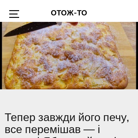
Skip
ОТОЖ-ТО
to
content
Open
Sidebar
Тепер завжди його печу,
все перемішав — і