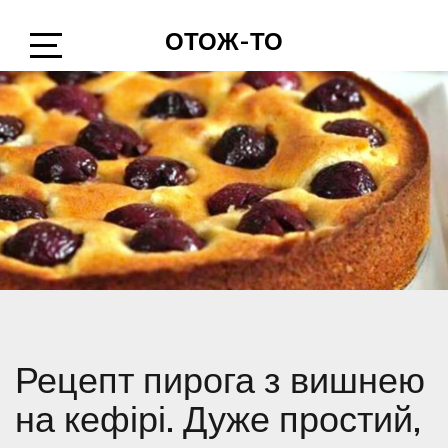
Skip
ОТОЖ-ТО
to
content
Open
Sidebar
Рецепт пирога з вишнею
на кефірі. Дуже простий,