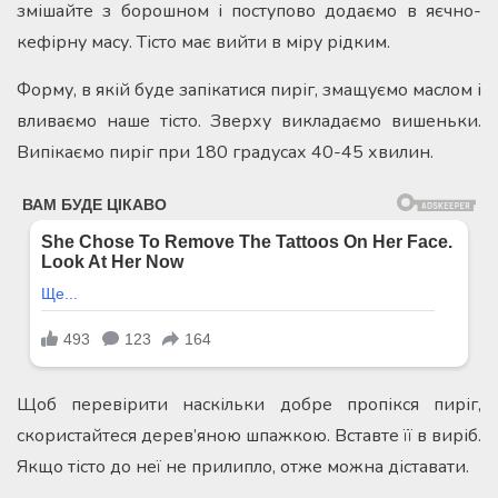
змішайте з борошном і поступово додаємо в яєчно-
кефірну масу. Тісто має вийти в міру рідким.
Форму, в якій буде запікатися пиріг, змащуємо маслом і
вливаємо наше тісто. Зверху викладаємо вишеньки.
Випікаємо пиріг при 180 градусах 40-45 хвилин.
Щоб перевірити наскільки добре пропікся пиріг,
скористайтеся дерев’яною шпажкою. Вставте її в виріб.
Якщо тісто до неї не прилипло, отже можна діставати.