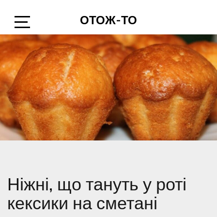
Skip
ОТОЖ-ТО
to
content
Open
Sidebar
Ніжні, що тануть у роті
кексики на сметані