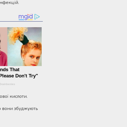
інфекцій.
ової кислоти.
о вони збуджують