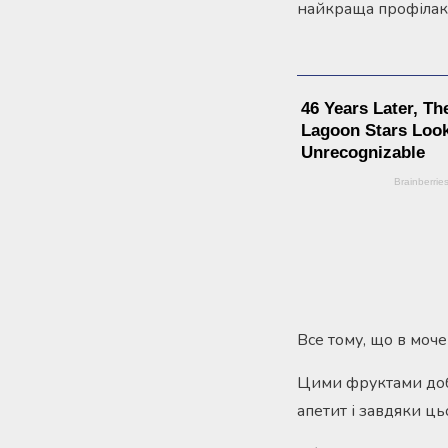
найкраща профілакт
Все тому, що в моче
Цими фруктами доб
апетит і завдяки ць