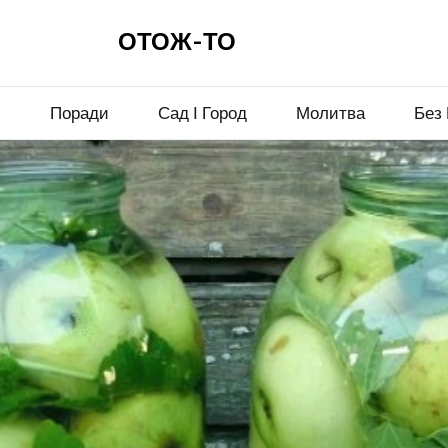
ОТОЖ-ТО
и
Поради
Сад І Город
Молитва
Без