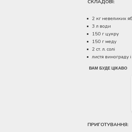
СКЛАДОВІ:
2 кг невеликих я
3 л води
150 г цукру
150 г меду
2 ст. л. солі
листя винограду 
ПРИГОТУВАННЯ: