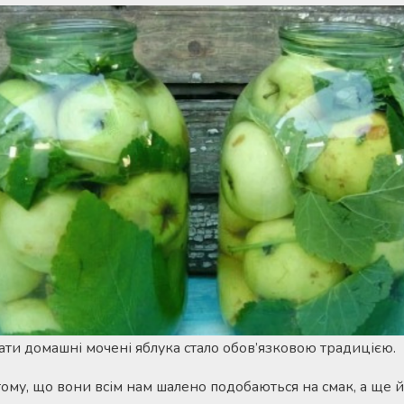
вати домашні мочені яблука стало обов’язковою традицією.
тому, що вони всім нам шалено подобаються на смак, а ще й