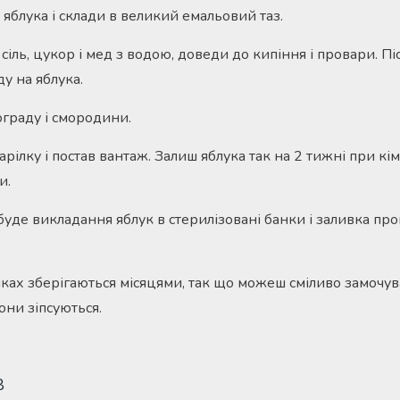
яблука і склади в великий емальовий таз.
 сіль, цукор і мед з водою, доведи до кипіння і провари. Пі
у на яблука.
ограду і смородини.
арілку і постав вантаж. Залиш яблука так на 2 тижні при кі
и.
 буде викладання яблук в стерилізовані банки і заливка п
нках зберігаються місяцями, так що можеш сміливо замочув
вони зіпсуються.
8