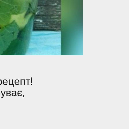
рецепт!
уває,