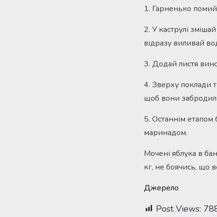
1. Гарненько помий 
2. У каструлі змішай
відразу виливай вод
3. Додай листя вин
4. Зверху поклади т
щоб вони забродил
5. Останнім етапом
маринадом.
Мочені яблука в ба
кг, не боячись, що 
Джерело
Post Views:
78