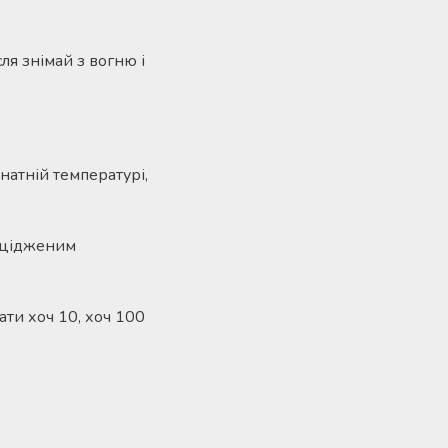
сля знімай з вогню і
мнатній температурі,
роцідженим
ати хоч 10, хоч 100