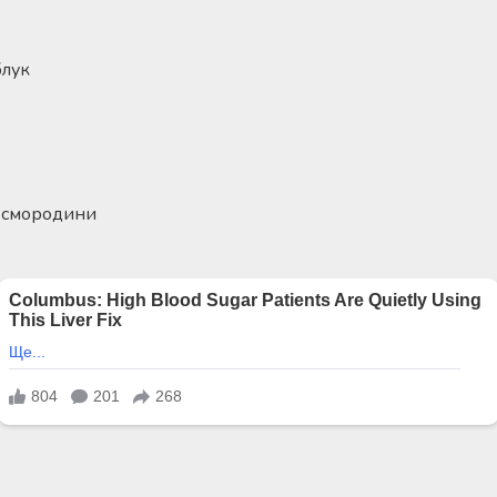
блук
і смородини