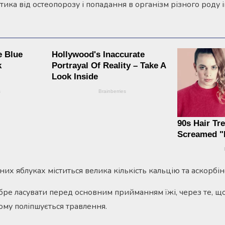
ика від остеопорозу і попадання в організм різного роду 
них яблуках міститься велика кількість кальцію та аскорбін
ре ласувати перед основним прийманням їжі, через те, щ
ому поліпшується травлення.