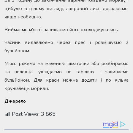
За 1 годину до закінчення варіння, кладемо моркву і
цибулю в цілому вигляді, лавровий лист, досолюємо,
якщо необхідно.
Виймаємо м’ясо і залишаємо його охолоджуватись.
Часник видавлюємо через прес і розмішуємо з
бульйоном.
М’ясо ріжемо на маленькі шматочки або розбираємо
на волокна, укладаємо по тарілках і заливаємо
бульйоном. Для краси можна додати і по кілька
кружалець моркви.
Джерело
Post Views:
3 865