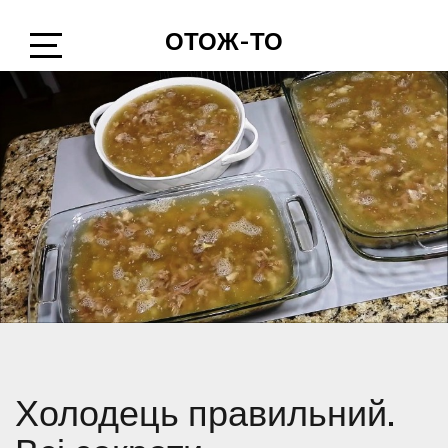
Skip
ОТОЖ-ТО
to
content
Open
Sidebar
Холодець правильний.