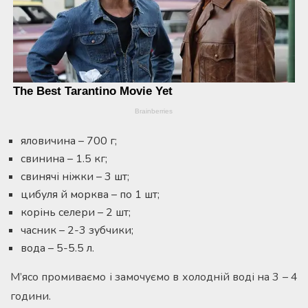
яловичина – 700 г;
свинина – 1.5 кг;
свинячі ніжки – 3 шт;
цибуля й морква – по 1 шт;
корінь селери – 2 шт;
часник – 2-3 зубчики;
вода – 5-5.5 л.
М’ясо промиваємо і замочуємо в холодній воді на 3 – 4
години.