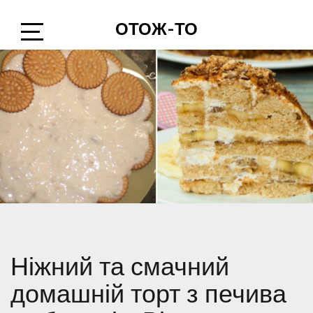
Skip
ОТОЖ-ТО
to
content
Open
Sidebar
Ніжний та смачний
домашній торт з печива