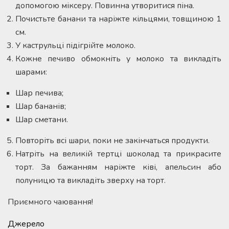
допомогою міксеру. Повинна утворитися піна.
Почистьте банани та наріжте кільцями, товщиною 1
см.
У каструльці підігрійте молоко.
Кожне печиво обмокніть у молоко та викладіть
шарами:
Шар печива;
Шар бананів;
Шар сметани.
Повторіть всі шари, поки не закінчаться продукти.
Натріть на великій тертці шоколад та прикрасите
торт. За бажанням наріжте ківі, апельсин або
полуницю та викладіть зверху на торт.
Приємного чаювання!
Джерело