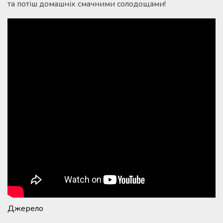
та потіш домашніх смачними солодощами!
Джерело