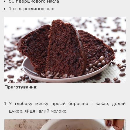
50 г вершкового масла
1 ст. л. рослинної олії
Приготування:
У глибоку миску просій борошно і какао, додай
цукор, яйця і влий молоко.