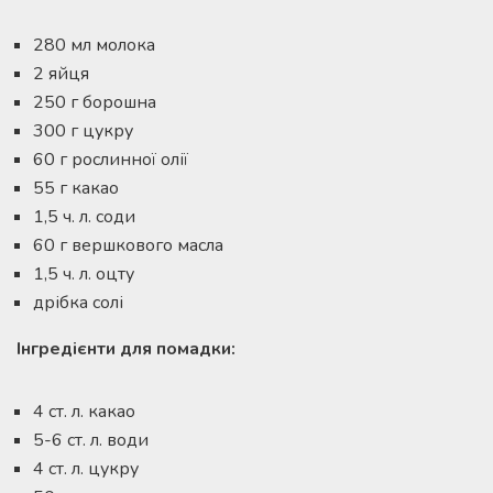
280 мл молока
2 яйця
250 г борошна
300 г цукру
60 г рослинної олії
55 г какао
1,5 ч. л. соди
60 г вершкового масла
1,5 ч. л. оцту
дрібка солі
Інгредієнти для помадки:
4 ст. л. какао
5-6 ст. л. води
4 ст. л. цукру