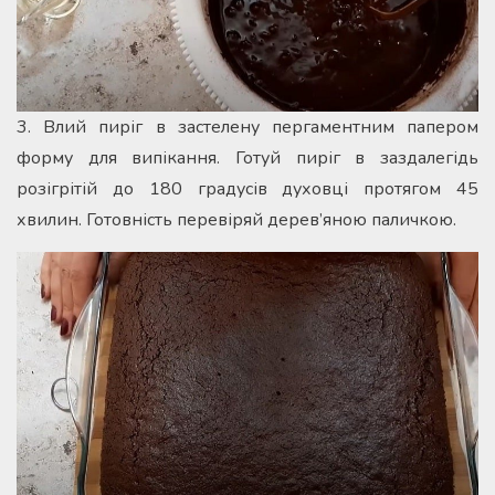
3. Влий пиріг в застелену пергаментним папером
форму для випікання. Готуй пиріг в заздалегідь
розігрітій до 180 градусів духовці протягом 45
хвилин. Готовність перевіряй дерев’яною паличкою.