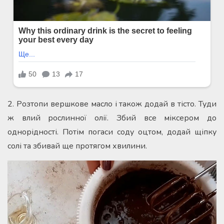
2. Розтопи вершкове масло і також додай в тісто. Туди
ж влий рослинної олії. Збий все міксером до
однорідності. Потім погаси соду оцтом, додай щіпку
солі та збивай ще протягом хвилини.