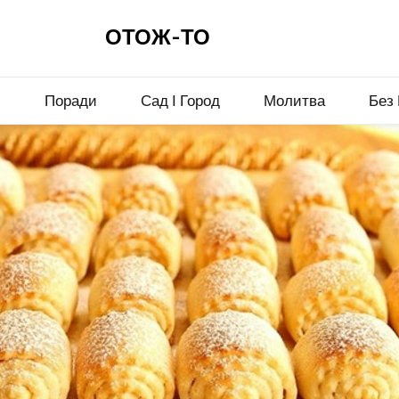
ОТОЖ-ТО
и
Поради
Сад І Город
Молитва
Без