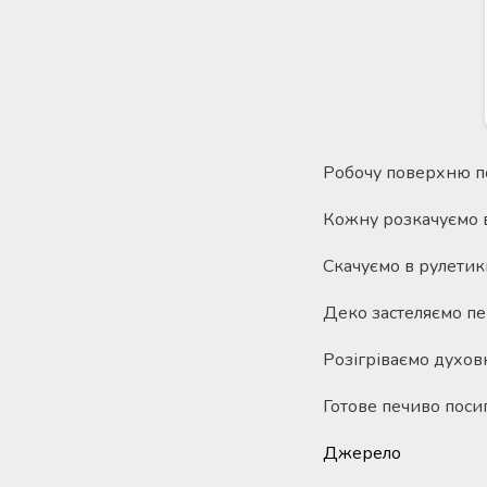
Робочу поверхню по
Кожну розкачуємо в
Скачуємо в рулетик
Деко застеляємо пе
Розігріваємо духовк
Готове печиво пос
Джерело