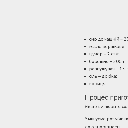
сир домашній – 25
масло вершкове – 
цукор – 2 ст.л;
борошно – 200 г;
розпушувач – 1 ч.л
сіль – дрібка;
кориця.
Процес приго
Якщо ви любите соло
Змішуємо розм’якше
до однорідності.