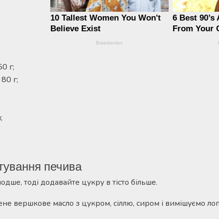
0 г;
80 г;
;
тування печива
дше, тоді додавайте цукру в тісто більше.
не вершкове масло з цукром, сіллю, сиром і вимішуємо ло