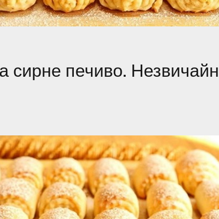
 сирне печиво. Незвичай