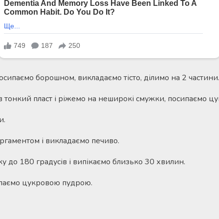
сипаємо борошном, викладаємо тісто, ділимо на 2 частини
 тонкий пласт і ріжемо на неширокі смужки, посипаємо цу
и.
ргаментом і викладаємо печиво.
у до 180 градусів і випікаємо близько 30 хвилин.
ипаємо цукровою пудрою.