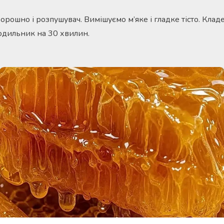
рошно і розпушувач. Вимішуємо м’яке і гладке тісто. Кладе
одильник на 30 хвилин.