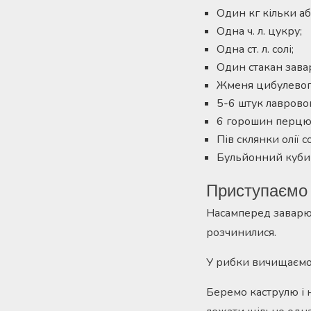
Один кг кільки а
Одна ч. л. цукру;
Одна ст. л. солі;
Один стакан зава
Жменя цибулевог
5-6 штук лавровог
6 горошин перцю
Пів склянки олії 
Бульйонний кубик
Приступаємо 
Насамперед заварює
розчинилися.
У рибки вичищаємо н
Беремо каструлю і 