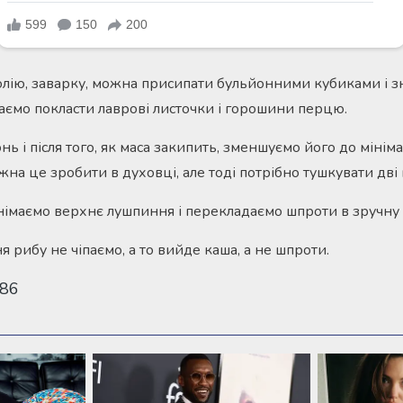
лію, заварку, можна присипати бульйонними кубиками і з
аємо покласти лаврові листочки і горошини перцю.
ь і після того, як маса закипить, зменшуємо його до мінім
на це зробити в духовці, але тоді потрібно тушкувати дві
знімаємо верхнє лушпиння і перекладаємо шпроти в зручну 
я рибу не чіпаємо, а то вийде каша, а не шпроти.
086