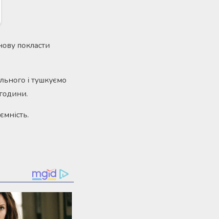
нову покласти
ального і тушкуємо
 години.
ємність.