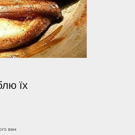
блю їх
ого вам