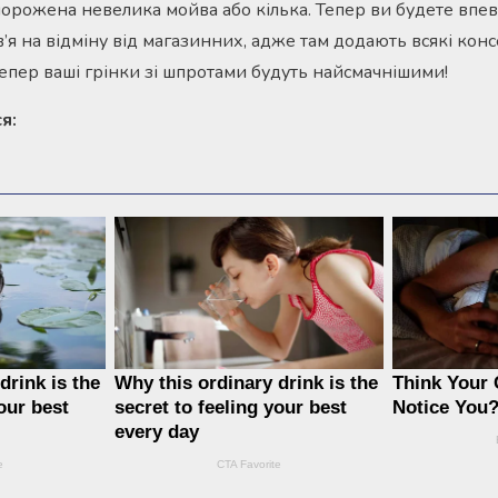
орожена невелика мойва або кілька. Тепер ви будете впе
’я на відміну від магазинних, адже там додають всякі конс
Тепер ваші грінки зі шпротами будуть найсмачнішими!
я: