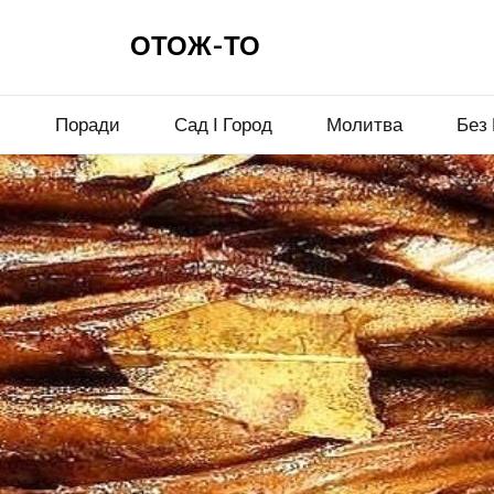
ОТОЖ-ТО
и
Поради
Сад І Город
Молитва
Без