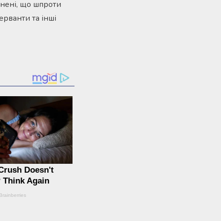
внені, що шпроти
ерванти та інші