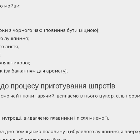
бо мойви;
рки з чорного чаю (повинна бути міцною);
о лушпиння;
о листя;
;
соняшникової;
 (за бажанням для аромату).
до процесу приготування шпротів
мо чай і поки гарячий, всипаємо в нього цукор, сіль і роз
утрощі, видаляємо плавники і після миємо її.
на дно поміщаємо половину цибулевого лушпиння, а зверху