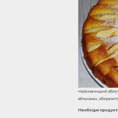
Найсмачніший яблучн
яблуками, збережіть
Необхідні продукт