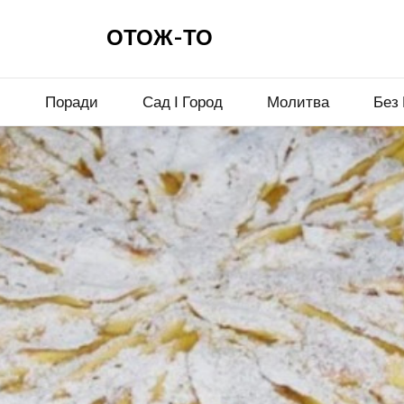
ОТОЖ-ТО
и
Поради
Сад І Город
Молитва
Без