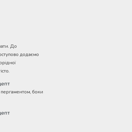
шати. До
поступово додаємо
орідної
істо.
о пергаментом, боки