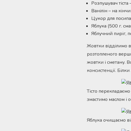
Розпушувач тіста 
Ванілін – на кінч
Цукор для посипанн
Яблука (500 г. см
Яблучний пиріг, 
Жовтки відділимо в
розтопленого вершк
жовтки і сметану. 
консистенції. Білки
Тісто перекладаємо
змастимо маслом і 
Яблука очищаємо від