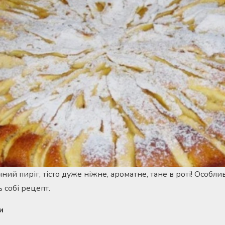
ий пиріг, тісто дуже ніжне, ароматне, тане в роті! Особл
 собі рецепт.
и