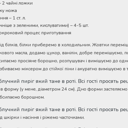
– 2 чайні ложки
ику ножа
я – 1 ст. л.
ачніше з зеленими, кислуватими) – 4-5 шт.
покроковий процес приготування
ід білків, білки приберемо в холодильник. Жовтки перемі
ового масла, додамо цукор, ванілін, добре перемішуємо, 
Всипаємо просіяне борошно, розпушувач і вимішуємо до одн
 збиваємо міксером до стійкої піни і акуратно вимішуємо в т
 в форму (у мене, діаметром 24 см). Дно форми застеляєм
обсипаємо борошном.
 шкірки і насіння і ріжемо часточками.