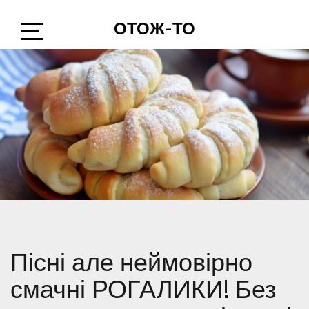
Skip
ОТОЖ-ТО
to
content
Open
Sidebar
Пісні але неймовірно
смачні РОГАЛИКИ! Без