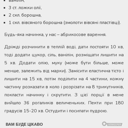
ванілін,
3 ст. ложки олії,
2 скл. борошна,
1 скл. вівсяного борошна (змолоти вівсяні пластівці).
Будь-яка начинка, у нас – абрикосове варення.
Дріжді розчинити в теплій воді, дати постояти 10 хв,
тоді додати цукор, сіль, ванілін, розміщати лишити на
5 хв. Додати олію, муку (може бути більше, може
менше, залежить від марки). Замісити еластична тісто і
лишити на 15 хв, потім поділити на 4 частини, кожну
частину розказати в коло і розрізати на 8 трикутників,
покласти начинку і скрутити. З цієї порції в мене
вийшло 36 рогаликів величеньких. Пекти при 180
градусів 15-20 хв. Остудити і посипати пудрою.