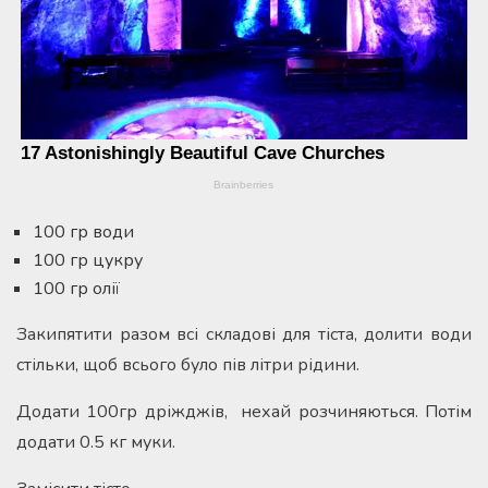
100 гр води
100 гр цукру
100 гр олії
Закипятити разом всі складові для тіста, долити води
стільки, щоб всього було пів літри рідини.
Додати 100гр дріжджів, нехай розчиняються. Потім
додати 0.5 кг муки.