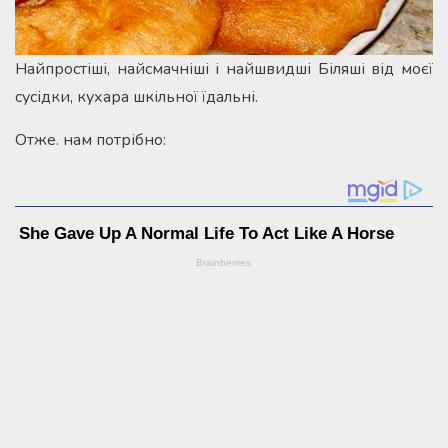
Найпростіші, найсмачніші і найшвидші Біляші від моєї
сусідки, кухара шкільної їдальні.
Отже. нам потрібно: