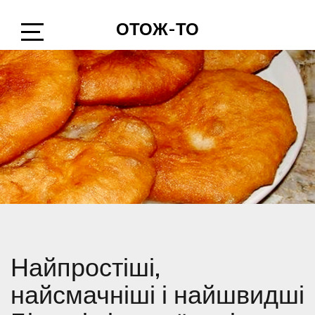
Skip
ОТОЖ-ТО
to
content
Open
Sidebar
Найпростіші,
найсмачніші і найшвидші