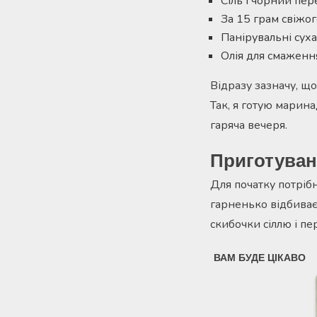
Сіль і чорний пер
За 15 грам свіжог
Панірувальні суха
Олія для смаженн
Відразу зазначу, що
Так, я готую марина
гаряча вечеря.
Приготуван
Для початку потріб
гарненько відбиває
скибочки сіллю і пе