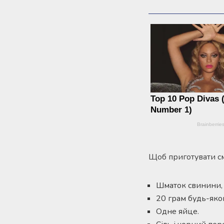
Щоб приготувати сма
Шматок свинини, з
20 грам будь-яко
Одне яйце.