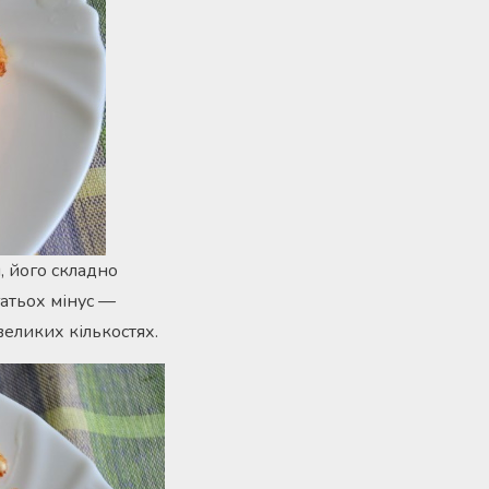
, його складно
гатьох мінус —
великих кількостях.