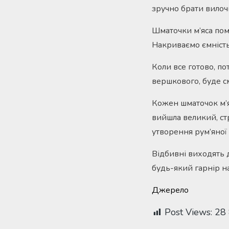
зручно брати вилоч
Шматочки м’яса пом
Накриваємо ємність
Коли все готово, по
вершкового, буде с
Кожен шматочок м’я
вийшла великий, ст
утворення рум’яної
Відбивні виходять 
будь-який гарнір на
Джерело
Post Views:
28