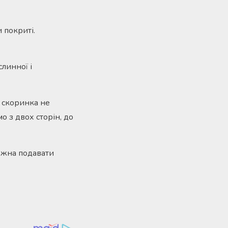
 покриті.
слинної і
 скоринка не
 з двох сторін, до
ожна подавати