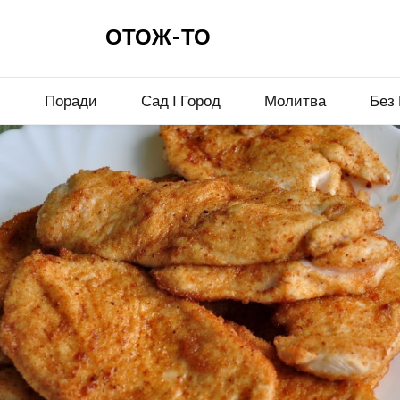
ОТОЖ-ТО
и
Поради
Сад І Город
Молитва
Без