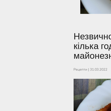
Незвично
кілька г
майонезн
Рецепти
|
31.03.2022