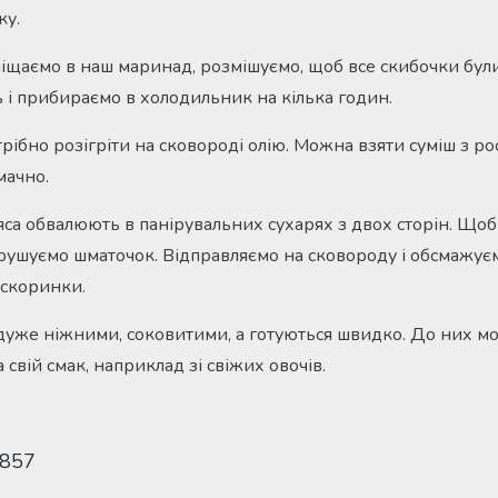
ку.
іщаємо в наш маринад, розмішуємо, щоб все скибочки були
 і прибираємо в холодильник на кілька годин.
трібно розігріти на сковороді олію. Можна взяти суміш з ро
мачно.
са обвалюють в панірувальних сухарях з двох сторін. Щоб
рушуємо шматочок. Відправляємо на сковороду і обсмажуємо
 скоринки.
дуже ніжними, соковитими, а готуються швидко. До них м
 свій смак, наприклад зі свіжих овочів.
 857