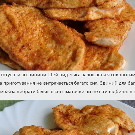
готувати зі свинини. Цей вид м’яса залишається соковитим
а приготування не витрачається багато сил. Єдиний для ба
 можна вибрати більш пісні шматочки чи не їсти відбивні в 