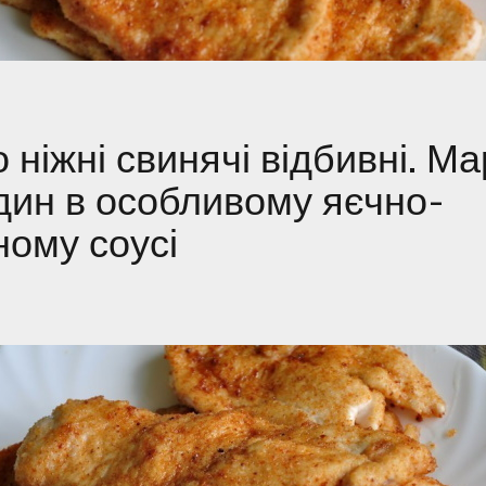
 ніжні свинячі відбивні. М
один в особливому яєчно-
ому соусі