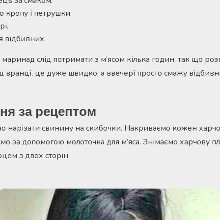
ець за смаком.
о кропу і петрушки.
рі.
я відбивних.
 маринад слід потримати з м’ясом кілька годин, так що розп
д вранці, це дуже швидко, а ввечері просто смажу відбивні
ня за рецептом
но нарізати свинину на скибочки. Накриваємо кожен харчо
мо за допомогою молоточка для м’яса. Знімаємо харчову пл
рцем з двох сторін.