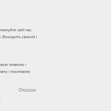
лануйте свій час.
. Виходить свіжий і
вою плівкою і
івку і посипаємо