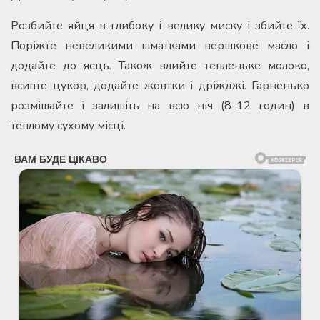
Розбийте яйця в глибоку і велику миску і збийте їх.
Поріжте невеликими шматками вершкове масло і
додайте до яєць. Також влийте тепленьке молоко,
всипте цукор, додайте жовтки і дріжджі. Гарненько
розмішайте і залишіть на всю ніч (8-12 годин) в
теплому сухому місці.