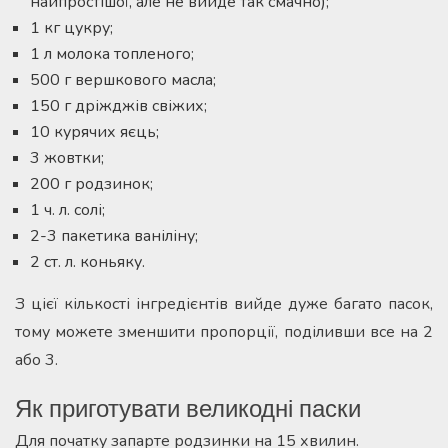
найпростішої, але не вийде так смачно);
1 кг цукру;
1 л молока топленого;
500 г вершкового масла;
150 г дріжджів свіжих;
10 курячих яєць;
3 жовтки;
200 г родзинок;
1 ч. л. солі;
2-3 пакетика ваніліну;
2 ст. л. коньяку.
З цієї кількості інгредієнтів вийде дуже багато пасок,
тому можете зменшити пропорції, поділивши все на 2
або 3.
Як приготувати великодні паски
Для початку запарте родзинки на 15 хвилин.