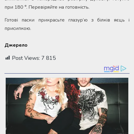
при 180 °. Перевіряйте на готовність.
Готові паски прикрасьте глазур’ю з білків яєць і
присипкою.
Д
ж
е
р
е
л
о
Post Views:
7 815