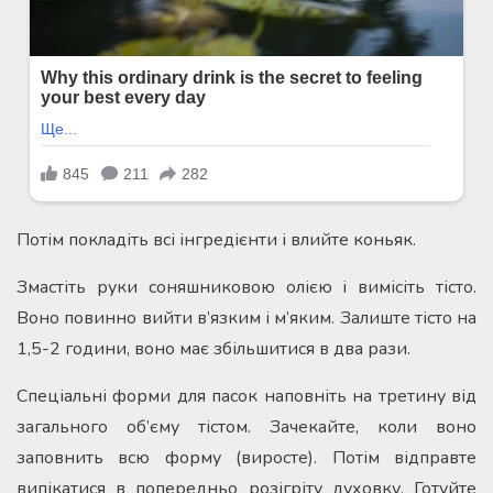
Потім покладіть всі інгредієнти і влийте коньяк.
Змастіть руки соняшниковою олією і вимісіть тісто.
Воно повинно вийти в’язким і м’яким. Залиште тісто на
1,5-2 години, воно має збільшитися в два рази.
Спеціальні форми для пасок наповніть на третину від
загального об’єму тістом. Зачекайте, коли воно
заповнить всю форму (виросте). Потім відправте
випікатися в попередньо розігріту духовку. Готуйте