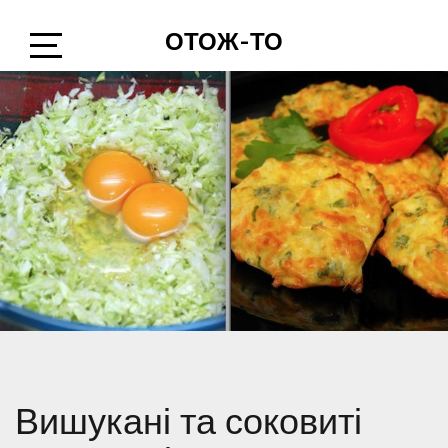
Skip
ОТОЖ-ТО
to
content
Open
Sidebar
Вишукані та соковиті