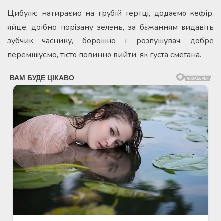
Цибулю натираємо на грубій тертці, додаємо кефір,
яйце, дрібно порізану зелень, за бажанням видавіть
зубчик часнику, борошно і розпушувач, добре
перемішуємо, тісто повинно вийти, як густа сметана.