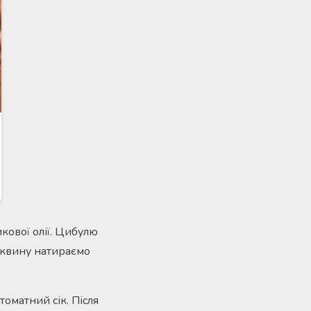
кової олії. Цибулю
рквину натираємо
оматний сік. Після