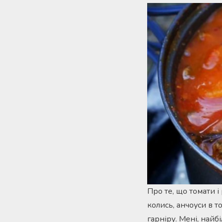
Про те, що томати і
колись, анчоуси в т
гарніру. Мені, найб