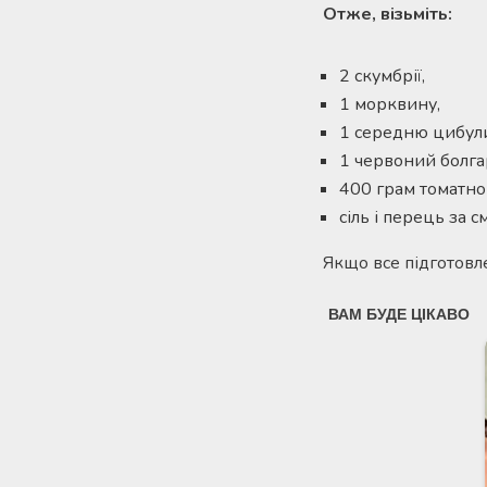
Отже, візьміть:
2 скумбрії,
1 морквину,
1 середню цибул
1 червоний болга
400 грам томатног
сіль і перець за с
Якщо все підготовл