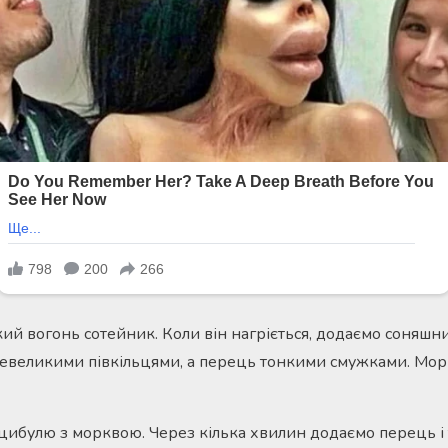
ий вогонь сотейник. Коли він нагріється, додаємо соняшни
невеликими півкільцями, а перець тонкими смужками. Мо
цибулю з морквою. Через кілька хвилин додаємо перець і т