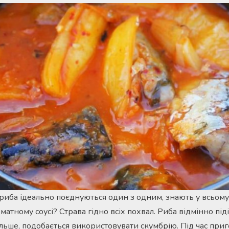
 риба ідеально поєднуються один з одним, знають у всьому 
оматному соусі? Страва гідно всіх похвал. Риба відмінно пі
ільше, подобається використовувати скумбрію. Під час при