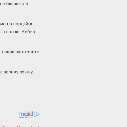
не більш як 5
жемо на порційні
ь з вогню. Рибка
 також заготовити
ус велику ложку