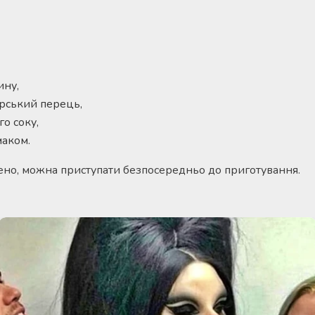
ину,
рський перець,
о соку,
маком.
ено, можна приступати безпосередньо до приготування.