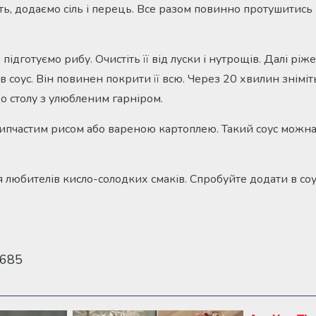
ить, додаємо сіль і перець. Все разом повинно протушитись 
 підготуємо рибу. Очистіть її від луски і нутрощів. Далі рі
в соус. Він повинен покрити її всю. Через 20 хвилин зніміт
до столу з улюбленим гарніром.
ипчастим рисом або вареною картоплею. Такий соус можна
 любителів кисло-солодких смаків. Спробуйте додати в со
 685