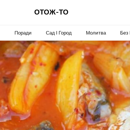
ОТОЖ-ТО
и
Поради
Сад І Город
Молитва
Без