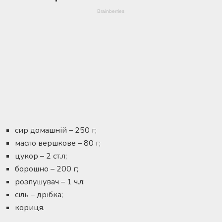
сир домашній – 250 г;
масло вершкове – 80 г;
цукор – 2 ст.л;
борошно – 200 г;
розпушувач – 1 ч.л;
сіль – дрібка;
кориця.