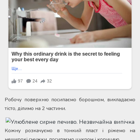
Робочу поверхню посипаємо борошном, викладаємо
тісто, ділимо на 2 частини.
Кожну розкачуємо в тонкий пласт і ріжемо на
неширокі смужки, посипаємо цукром і корицею.