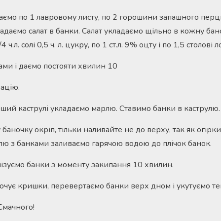
аємо по 1 лавровому листу, по 2 горошини запашного перц
адаємо салат в банки. Салат укладаємо щільно в кожну бан
ч.л. солі 0,5 ч. л. цукру, по 1 ст.л. 9% оцту і по 1,5 столові 
ми і даємо постояти хвилин 10
ацію.
нший каструлі укладаємо марлю. Ставимо банки в каструлю.
аночку окріп, тільки наливайте не до верху, так як огірки
улю з банками заливаємо гарячою водою до плічок банок.
ізуємо банки з моменту закипання 10 хвилин.
кочує кришки, перевертаємо банки верх дном і укутуємо т
Смачного!