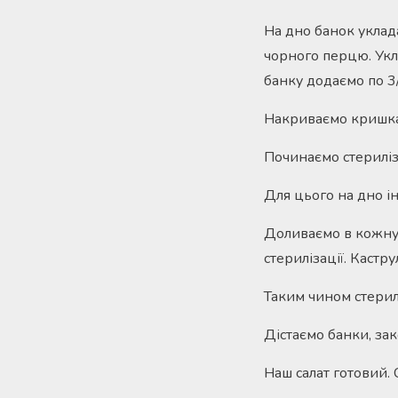
На дно банок уклад
чорного перцю. Укл
банку додаємо по 3/4 
Накриваємо кришка
Починаємо стериліз
Для цього на дно і
Доливаємо в кожну б
стерилізації. Кастр
Таким чином стерил
Дістаємо банки, за
Наш салат готовий. 