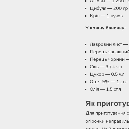
Огірки — 1,200 г
Цибуля — 200 гр
Кріп — 1 пучок
У кожну баночку:
Лавровий лист — 
Перець запашни
Перець чорний —
Сіль — 3 \ 4 ч.л
Цукор — 0,5 ч.л
Оцет 9% — 1 ст.л
Олія — ​​1,5 ст.л
Як приготув
Для приготування са
огірочки неправиль