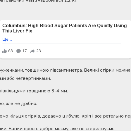
рові баночки нам знадобиться 1,2 кг.
ружечками, товщиною півсантиметра. Великі огірки можна 
ми або четвертинками.
півкільцями товщиною 3-4 мм.
о, але не дрібно.
мо кільця огірків, додаємо цибулю, кріп і все ретельно п
ки. Банки просто добре моєму, але не стерилізуємо.