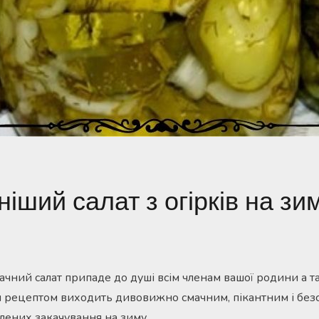
іший салат з огірків на зим
чний салат припаде до душі всім членам вашої родини а 
им рецептом виходить дивовижно смачним, пікантним і без
лених закачування на зиму.