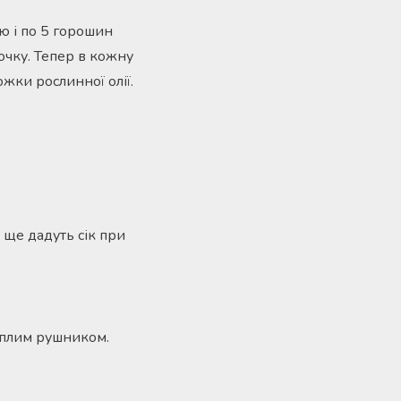
ю і по 5 горошин
очку. Тепер в кожну
ложки рослинної олії.
 ще дадуть сік при
еплим рушником.