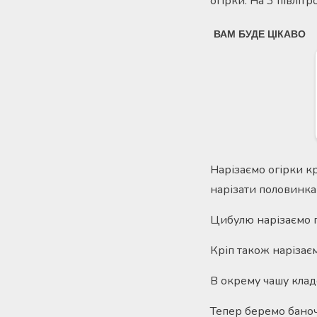
огірки. На 3 півліт
Нарізаємо огірки к
нарізати половинка
Цибулю нарізаємо 
Кріп також нарізаєм
В окрему чашу кладе
Тепер беремо баноч