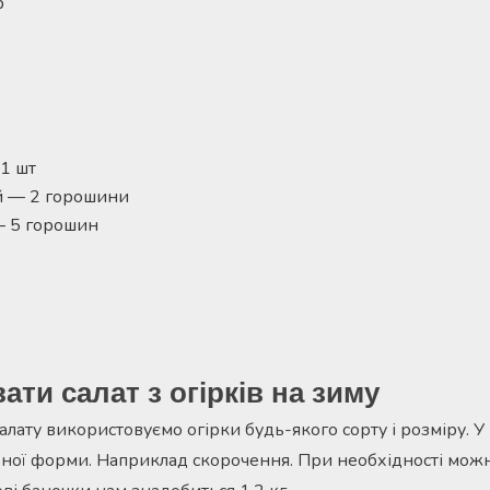
р
1 шт
й — 2 горошини
 5 горошин
ати салат з огірків на зиму
лату використовуємо огірки будь-якого сорту і розміру. У ц
ної форми. Наприклад скорочення. При необхідності мож