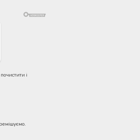
почистити і
еремішуємо.