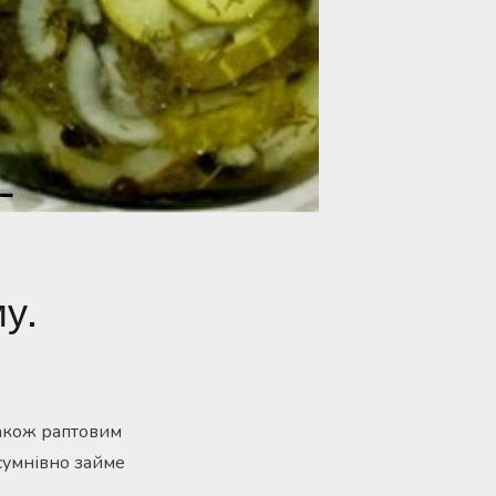
у.
також раптовим
сумнівно займе