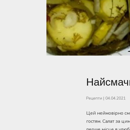
Найсмачн
Рецепти
|
04.04.2021
Цей неймовірно сма
гостям. Салат за ц
перше місце в улюб