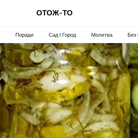
ОТОЖ-ТО
и
Поради
Сад І Город
Молитва
Без