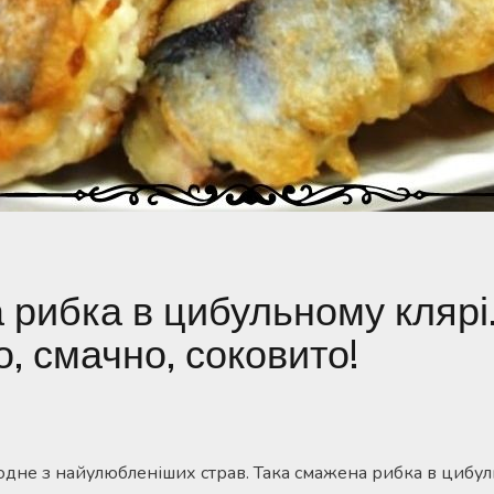
рибка в цибульному клярі
, смачно, соковито!
 одне з найулюбленіших страв. Така смажена рибка в цибул