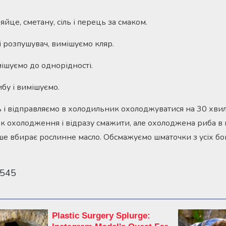
яйце, сметану, сіль і перець за смаком.
 розпушувач, вимішуємо кляр.
мішуємо до однорідності.
бу і вимішуємо.
 і відправляємо в холодильник охолоджуватися на 30 хвил
к охолодження і відразу смажити, але охолоджена риба в 
ше вбирає рослинне масло. Обсмажуємо шматочки з усіх бок
 545