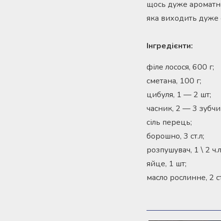
щось дуже ароматне,
яка виходить дуже 
Інгредієнти:
філе лосося, 600 г;
сметана, 100 г;
цибуля, 1 — 2 шт;
часник, 2 — 3 зубчи
сіль перець;
борошно, 3 ст.л;
розпушувач, 1 \ 2 ч.л
яйце, 1 шт;
масло рослинне, 2 ст