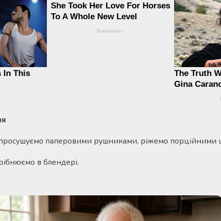
ня
 просушуємо паперовими рушниками, ріжемо порційними 
рібнюємо в блендері.