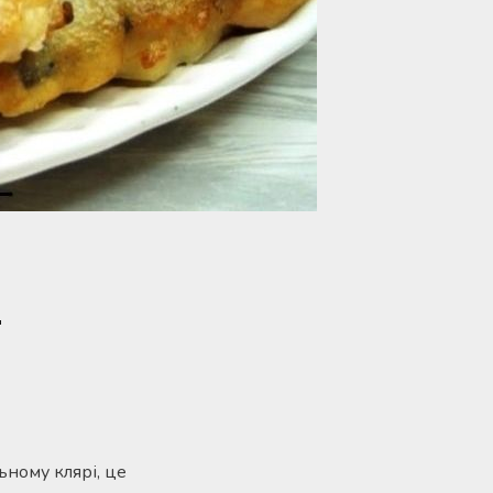
.
ьному клярі, це