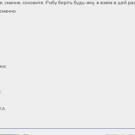
 смачне, соковите. Рибу беріть будь-яку, я взяла в цей ра
смачно.
ки;
;
.л.