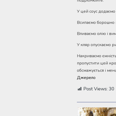
подрібнюйте.
У цей соус додаємо 
Всипаємо борошно і
Вливаємо олію і ви
У кляр опускаємо ри
Накриваємо ємність
пропустити цей кро
обсмажується і мен
Джерело
Post Views:
30