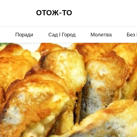
ОТОЖ-ТО
и
Поради
Сад І Город
Молитва
Без