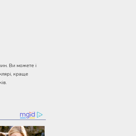
ин. Ви можете і
клярі, краще
ів.