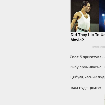
Спосіб приготуван
Рибу промиваємо і
Цибуля, часник под