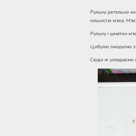
Рульку ретельно ми
кількістю м’яса. М’
Рульку і шматки м’
Цибулю змішуємо з 
Сюди ж укладаємо і 