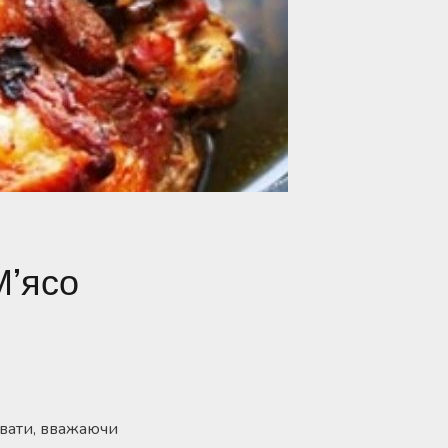
М’ясо
пувати, вважаючи