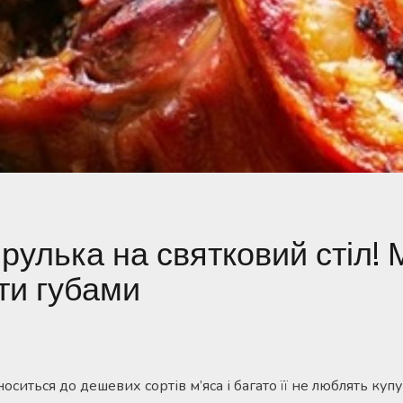
рулька на святковий стіл! 
ти губами
оситься до дешевих сортів м’яса і багато її не люблять ку