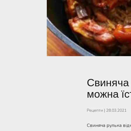
Свиняча 
можна їс
Рецепти
|
28.03.2021
Свиняча рулька відн