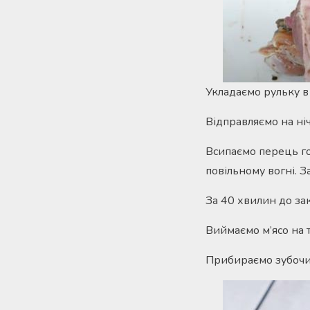
Укладаємо рульку в
Відправляємо на ні
Всипаємо перець го
повільному вогні. З
За 40 хвилин до за
Виймаємо м’ясо на т
Прибираємо зубочис