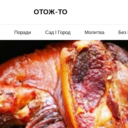
ОТОЖ-ТО
и
Поради
Сад І Город
Молитва
Без