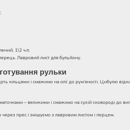
;
ений, 1\2 ч.л;
, перець. Лавровий лист для бульйону.
готування рульки
ть кільцями і смажимо на олії до рум’яності. Цибулю відк
аточками – великими і смажимо на сухій сковороді до ви
 через прес і змішуємо з лавровим листом і перцем.