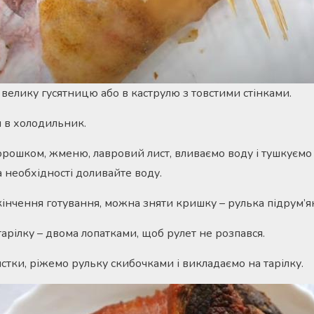
 велику гусятницю або в каструлю з товстими стінками.
ч в холодильник.
рошком, жменю, лавровий лист, вливаємо воду і тушкуємо
а необхідності доливайте воду.
кінчення готування, можна зняти кришку – рулька підрум’я
арілку – двома лопатками, щоб рулет не розпався.
тки, ріжемо рульку скибочками і викладаємо на тарілку.