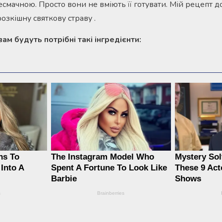
есмачною. Просто вони не вміють її готувати. Мій рецепт 
озкішну святкову страву .
ам будуть потрібні такі інгредієнти: