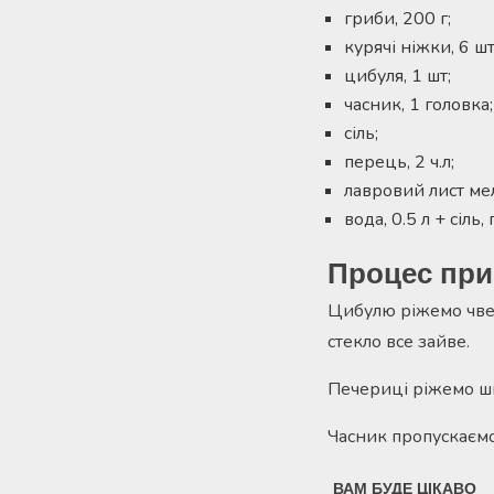
гриби, 200 г;
курячі ніжки, 6 шт
цибуля, 1 шт;
часник, 1 головка;
сіль;
перець, 2 ч.л;
лавровий лист мел
вода, 0.5 л + сіль
Процес при
Цибулю ріжемо чвер
стекло все зайве.
Печериці ріжемо шм
Часник пропускаємо