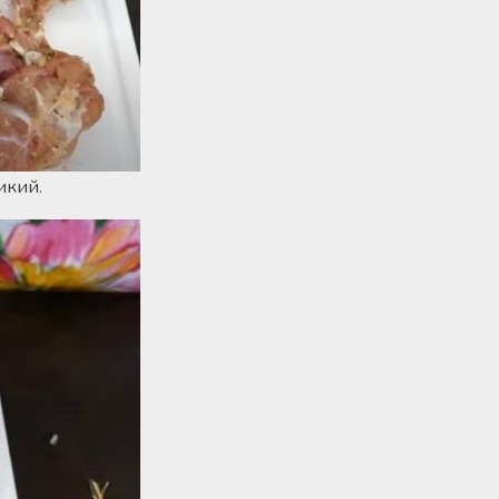
икий.