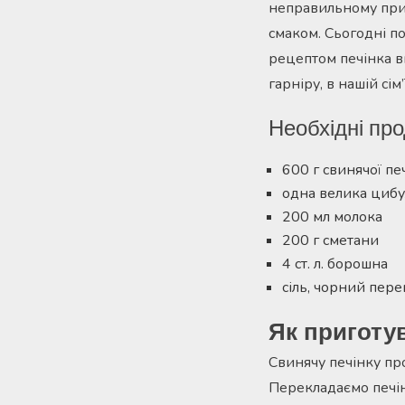
неправильному приг
смаком. Сьогодні п
рецептом печінка ви
гарніру, в нашій сі
Необхідні про
600 г свинячої пе
одна велика циб
200 мл молока
200 г сметани
4 ст. л. борошна
сіль, чорний пере
Як приготув
Свинячу печінку пр
Перекладаємо печін