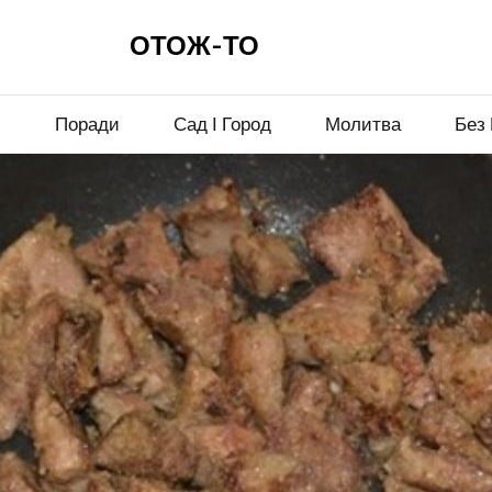
ОТОЖ-ТО
и
Поради
Сад І Город
Молитва
Без