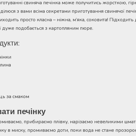
отуванні свиняча печінка може получитись жорсткою, гір
оділюся з вами всіма секретами приготування свинячої печі
ходить просто класна – ніжна, м’яка, соковита! Підходить
м’ї дуже подобається з картопляним пюре.
дукти:
чінки
улина
ць за смаком
ати печінку
омиваємо, прибираємо плівку, нарізаємо невеликими шмат
ку в миску, промиваємо доти, поки вода не стане прозор