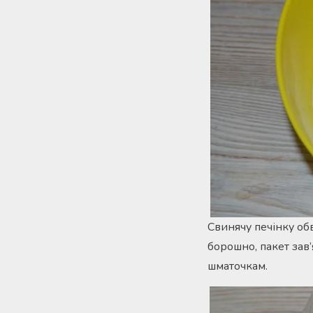
Свинячу печінку об
борошно, пакет зав
шматочкам.