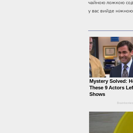
чайною ложкою соди
у вас вийде ніжною 