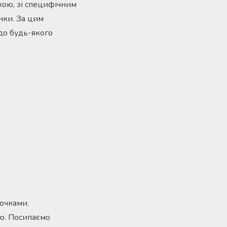
кою, зі специфічним
нки. За цим
 до будь-якого
очками.
ою. Посипаємо