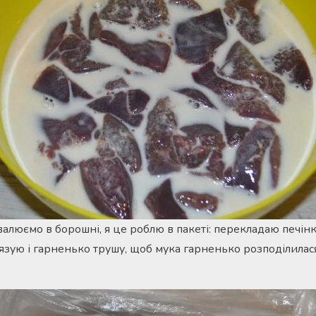
валюємо в борошні, я це роблю в пакеті: перекладаю печінк
’язую і гарненько трушу, щоб мука гарненько розподілилася