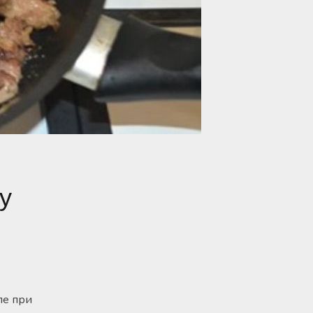
 у
ле при