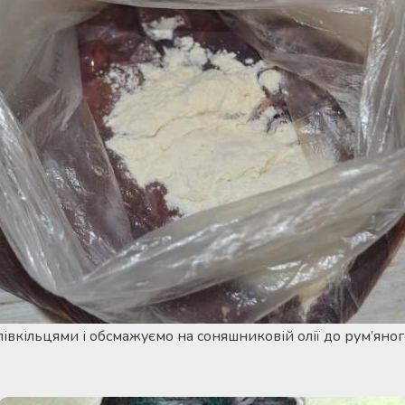
івкільцями і обсмажуємо на соняшниковій олії до рум’яног