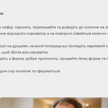
я:
 кефір, підсоліть, перемішайте та доведіть до кипіння на п
не відходити сироватка, а на поверхні з’являться молочні з
рулі на друшляк, на який попередньо покладіть марлевий м
, щоб збігла вся сироватка.
адіть у форму, добре притисніть, придайте йому форму та 
один сир охолоне та сформується.