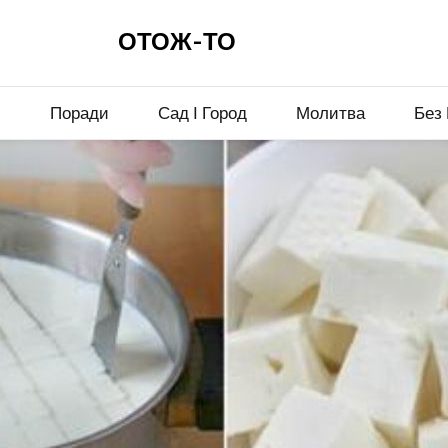
ОТОЖ-ТО
и
Поради
Сад І Город
Молитва
Без