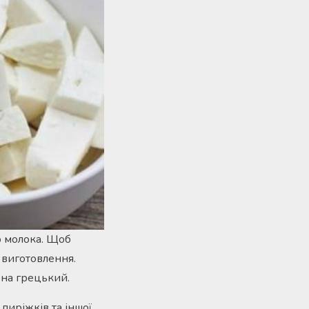
о молока. Щоб
 виготовлення.
 на грецький.
пиріжків та іншої