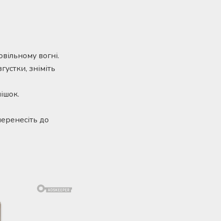
овільному вогні.
густки, зніміть
ішок.
перенесіть до