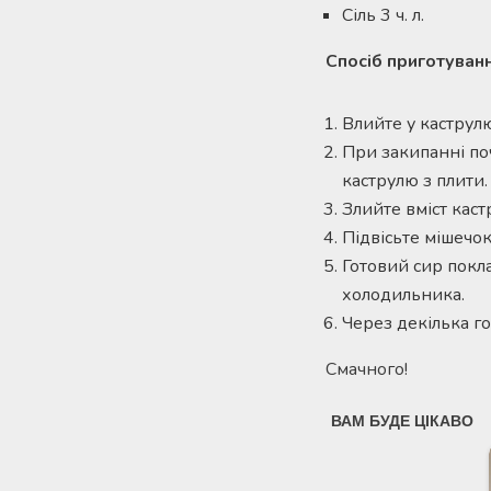
Сіль 3 ч. л.
Спосіб приготуванн
Влийте у каструлю
При закипанні поч
каструлю з плити.
Злийте вміст каст
Підвісьте мішечок
Готовий сир покл
холодильника.
Через декілька г
Смачного!