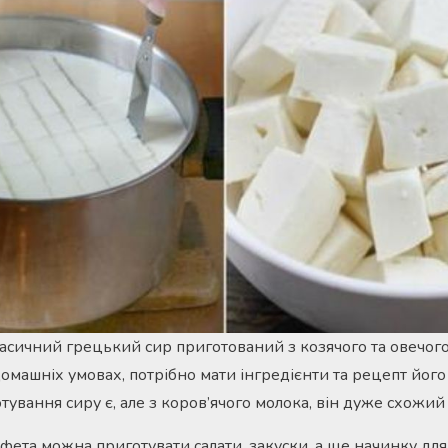
асичний грецький сир приготований з козячого та овечог
домашніх умовах, потрібно мати інгредієнти та рецепт його
тування сиру є, але з коров’ячого молока, він дуже схожий
фета можна приготувати салати, закуски, а ще начинку для 