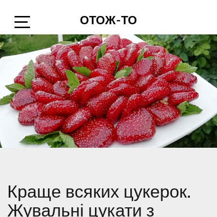
Skip
ОТОЖ-ТО
to
content
Open
Sidebar
Краще всяких цукерок.
Жувальні цукати з