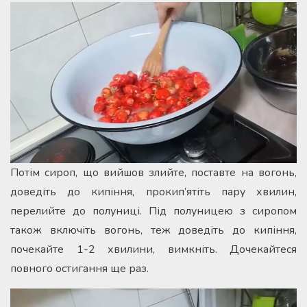
Потім сироп, що вийшов злийте, поставте на вогонь,
доведіть до кипіння, прокип’ятіть пару хвилин,
перелийте до полуниці. Під полуницею з сиропом
також включіть вогонь, теж доведіть до кипіння,
почекайте 1-2 хвилини, вимкніть. Дочекайтеся
повного остигання ще раз.