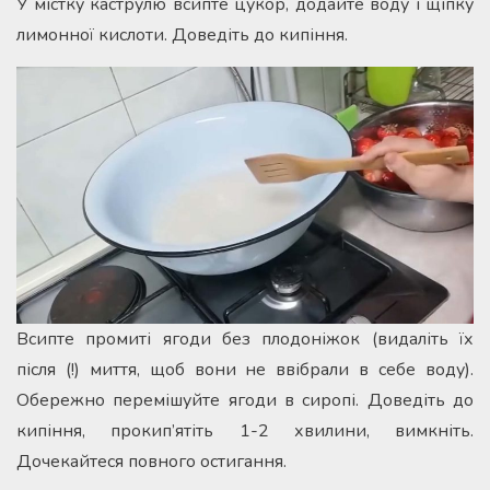
У містку каструлю всипте цукор, додайте воду і щіпку
лимонної кислоти. Доведіть до кипіння.
Всипте промиті ягоди без плодоніжок (видаліть їх
після (!) миття, щоб вони не ввібрали в себе воду).
Обережно перемішуйте ягоди в сиропі. Доведіть до
кипіння, прокип’ятіть 1-2 хвилини, вимкніть.
Дочекайтеся повного остигання.