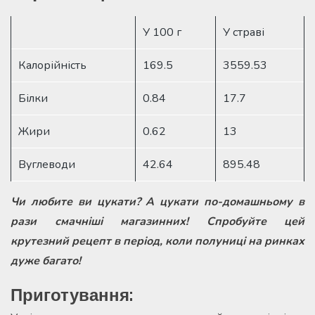
У 100 г
У страві
Калорійність
169.5
3559.53
Білки
0.84
17.7
Жири
0.62
13
Вуглеводи
42.64
895.48
Чи любите ви цукати? А цукати по-домашньому в
рази смачніші магазинних! Спробуйте цей
крутезний рецепт в період, коли полуниці на ринках
дуже багато!
Приготування: