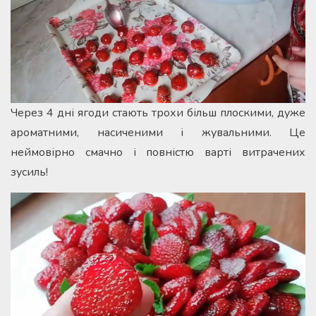
Через 4 дні ягоди стають трохи більш плоскими, дуже
ароматними, насиченими і жувальними. Це
неймовірно смачно і повністю варті витрачених
зусиль!