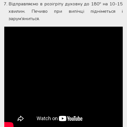
Відправляємо в розігріту духовку до 180º на 10-15
хвилин. Печиво при випічці підніметься і
зарум’яниться.