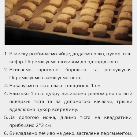
В миску розбиваємо яйце, додаємо олію, цукор, сіль,
кефір. Перемішуємо вінчиком до однорідності.
Всипаємо просіяне борошно та розпушувач.
Перемішуємо і замішуємо тісто.
Рокачуємо в тісто пласт, товщиною 1 см.
Близько 1 ст.л. цукру висипаємо рівномірно по всій
поверхні тіста та за допомогою качалки, трішки
вдавлюємо цукор всередину.
За допогою ножа, ділимо тісто на квадратики,
приблизно 2*2 см.
Викладаємо печиво на деко, застелене пергаментом.