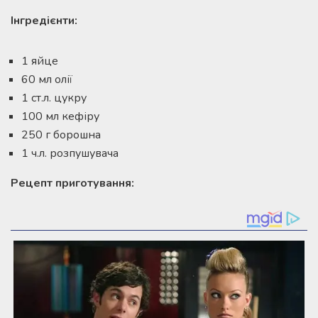
Інгредієнти:
1 яйце
60 мл олії
1 ст.л. цукру
100 мл кефіру
250 г борошна
1 ч.л. розпушувача
Рецепт приготування: