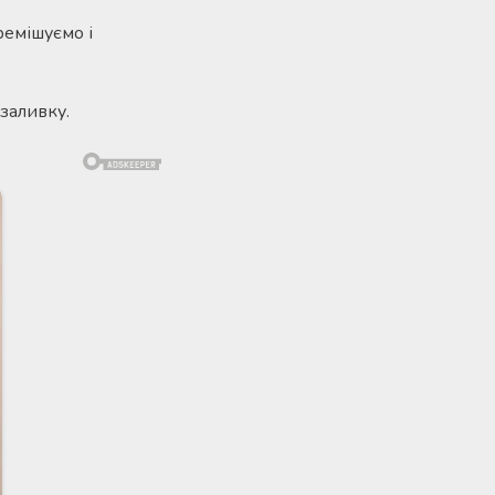
ремішуємо і
заливку.