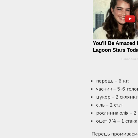
перець – 6 кг;
часник – 5-6 голо
цукор – 2 склянки
сіль – 2 ст.л;
рослинна олія – 2
оцет 9% – 1 стака
Перець промиваємо 