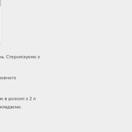
ь. Стерилізуємо з
повного
в розсолі з 2 л
зкладаємо.