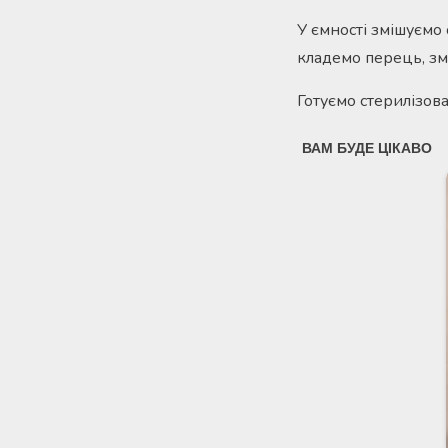
У ємності змішуємо 
кладемо перець, зм
Готуємо стерилізов