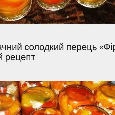
чний солодкий перець «Фі
й рецепт