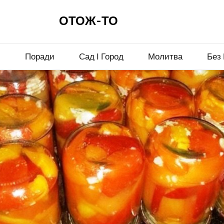
ОТОЖ-ТО
и
Поради
Сад І Город
Молитва
Без