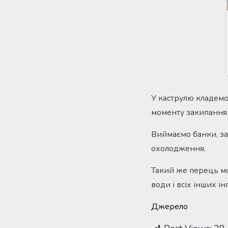
У каструлю кладемо
моменту закипання
Виймаємо банки, за
охолодження.
Такий же перець мо
води і всіх інших і
Джерело