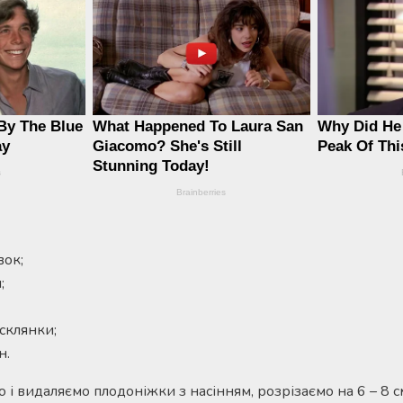
вок;
;
 склянки;
н.
і видаляємо плодоніжки з насінням, розрізаємо на 6 – 8 