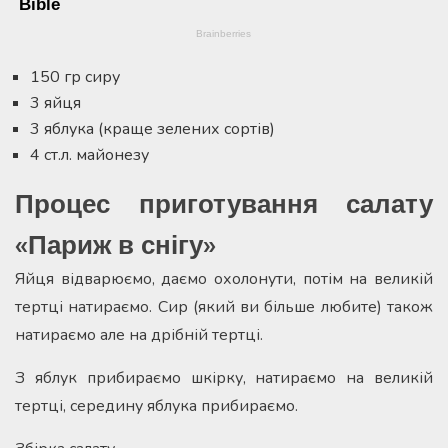
150 гр сиру
3 яйця
3 яблука (краще зелених сортів)
4 ст.л. майонезу
Процес приготування салату
«Париж в снігу»
Яйця відварюємо, даємо охолонути, потім на великій
тертці натираємо. Сир (який ви більше любите) також
натираємо але на дрібній тертці.
З яблук прибираємо шкірку, натираємо на великій
тертці, середину яблука прибираємо.