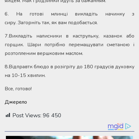
яйцем. Мак і родзинки йдуть за бажанням.
6. На готові млинці викладіть начинку з
сиру. Загорніть так, як вам подобається.
7.Викладіть налисники в каструльку, казанок або
горщик. Шари потрібно перемащувати сметаною і
розтопленим вершковим маслом.
8.Відправтк блюдо в розігріту до 180 градусів духовку
на 10-15 хвилин.
Все, готово!
Джерело
Post Views:
96 450