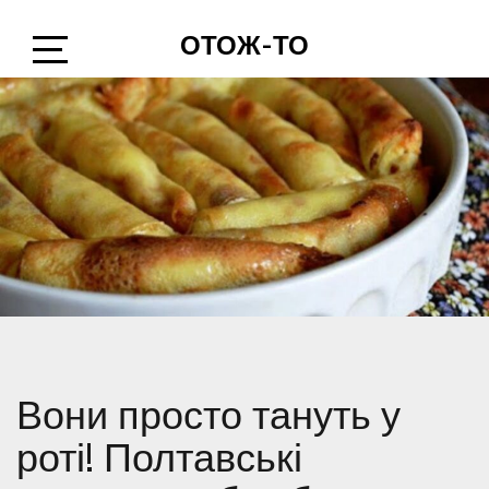
Skip
ОТОЖ-ТО
to
content
Open
Sidebar
Вони просто тануть у
роті! Полтавські