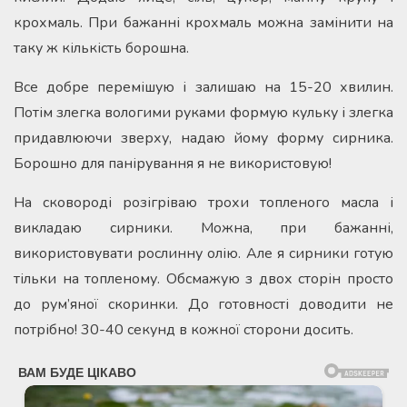
крохмаль. При бажанні крохмаль можна замінити на
таку ж кількість борошна.
Все добре перемішую і залишаю на 15-20 хвилин.
Потім злегка вологими руками формую кульку і злегка
придавлюючи зверху, надаю йому форму сирника.
Борошно для панірування я не використовую!
На сковороді розігріваю трохи топленого масла і
викладаю сирники. Можна, при бажанні,
використовувати рослинну олію. Але я сирники готую
тільки на топленому. Обсмажую з двох сторін просто
до рум’яної скоринки. До готовності доводити не
потрібно! 30-40 секунд в кожної сторони досить.