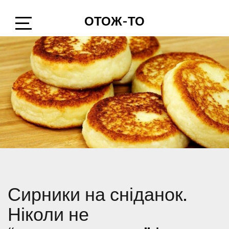
Skip
ОТОЖ-ТО
to
content
Open
Sidebar
Сирники на сніданок.
Ніколи не