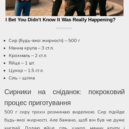
Сир (будь-якої жирності) – 500 г
Манна крупа – 3 ст.л.
Крохмаль – 2 ст.л.
Яйце – 1 шт.
Цукор – 1,5 ст.л.
Сіль – щіпка
Сирники на сніданок: покроковий
процес приготування
500 г сиру трохи розминаю виделкою. Сир підійде
будь-якої жирності. Але бажано, щоб він був не дуже
кислий. Додаю яйце, сіль, цукор, манну крупу і