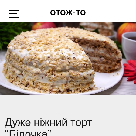
Skip
ОТОЖ-ТО
to
content
Open
Sidebar
Дуже ніжний торт
“Білочка”