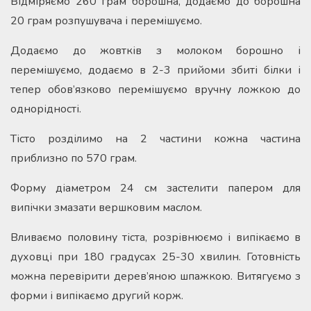
Відміряємо 260 грам борошна, додаємо до борошна
20 грам розпушувача і перемішуємо.
Додаємо до жовтків з молоком борошно і
перемішуємо, додаємо в 2-3 прийоми збиті білки і
тепер обов’язково перемішуємо вручну ложкою до
однорідності.
Тісто розділимо на 2 частини кожна частина
приблизно по 570 грам.
Форму діаметром 24 см застелити папером для
випічки змазати вершковим маслом.
Вливаємо половину тіста, розрівнюємо і випікаємо в
духовці при 180 градусах 25-30 хвилин. Готовність
можна перевірити дерев’яною шпажкою. Витягуємо з
форми і випікаємо другий корж.