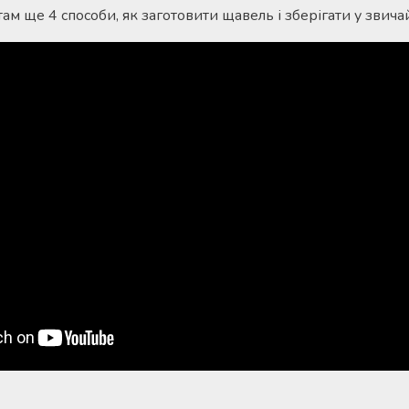
там ще 4 способи, як заготовити щавель і зберігати у звича