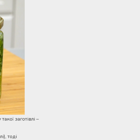
такої заготівлі –
і), тоді