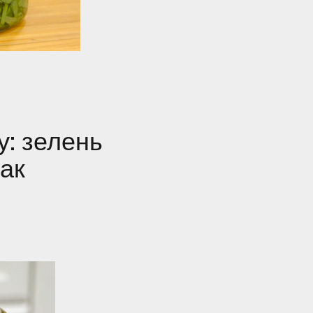
у: зелень
так