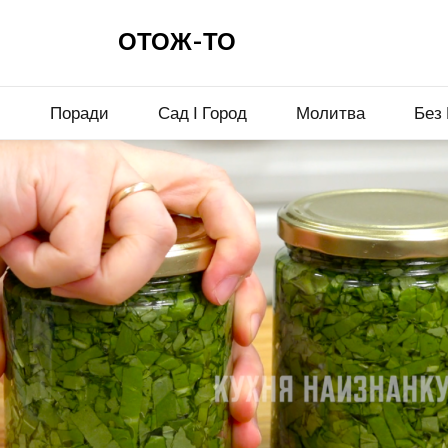
ОТОЖ-ТО
и
Поради
Сад І Город
Молитва
Без