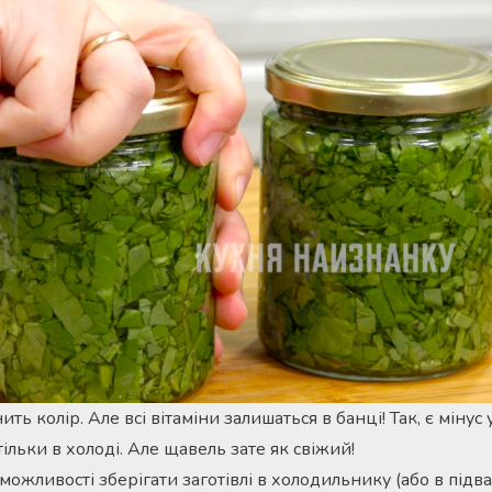
ь колір. Але всі вітаміни залишаться в банці! Так, є мінус у 
тільки в холоді. Але щавель зате як свіжий!
можливості зберігати заготівлі в холодильнику (або в підвал