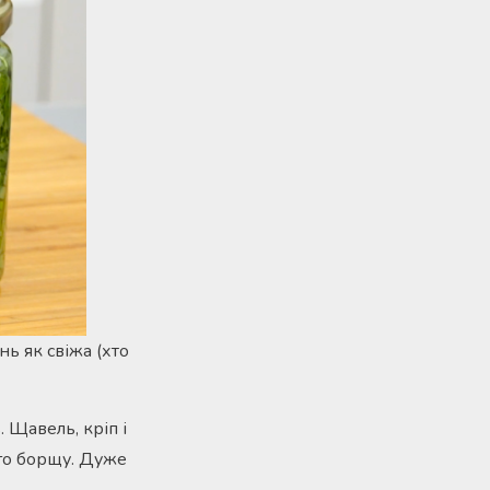
ь як свіжа (хто
. Щавель, кріп і
ого борщу. Дуже