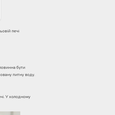
ьовій печі
повинна бути
овану питну воду.
чі. У холодному