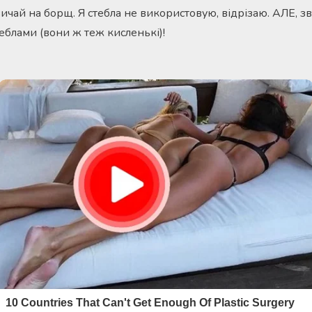
вичай на борщ. Я стебла не використовую, відрізаю. АЛЕ, 
теблами (вони ж теж кисленькі)!