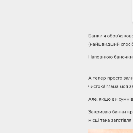
Банки я обов’язково
(найшвидший спосіб
Наповнюю баночки н
А тепер просто за
чистою! Мама моя з
Але, якщо ви сумніва
Закриваю банки кри
місці така заготівля