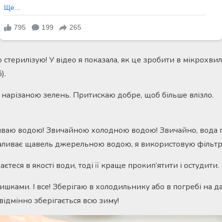
 стерилізую! У відео я показала, як це зробити в мікрохвил
).
арізаною зелень. Притискаю добре, щоб більше влізло.
ливаю водою! Звичайною холодною водою! Звичайно, вода 
аливає щавель джерельною водою, я використовую фільтр
єтеся в якості води, тоді її краще прокип’ятити і остудити.
шками. І все! Зберігаю в холодильнику або в погребі на да
 відмінно зберігається всю зиму!