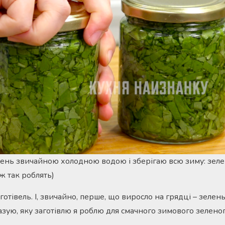
ень звичайною холодною водою і зберігаю всю зиму: зелен
ж так роблять)
отівель. І, звичайно, перше, що виросло на грядці – зелень
азую, яку заготівлю я роблю для смачного зимового зелен