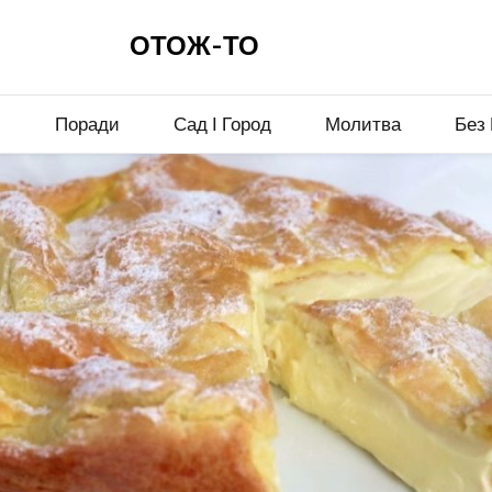
ОТОЖ-ТО
и
Поради
Сад І Город
Молитва
Без