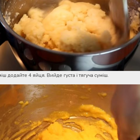
іш додайте 4 яйця. Вийде густа і тягуча суміш.