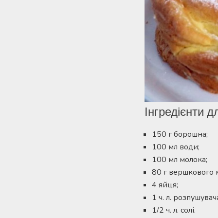
Інгредієнти дл
150 г борошна;
100 мл води;
100 мл молока;
80 г вершкового м
4 яйця;
1 ч. л. розпушувач
1/2 ч. л. солі.