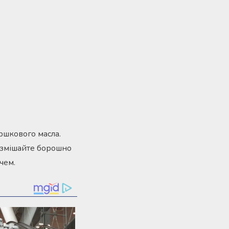
ершкового масла.
ці змішайте борошно
чем.