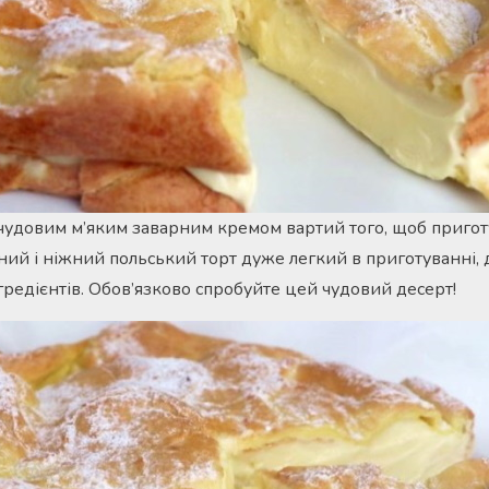
чудовим м’яким заварним кремом вартий того, щоб приготу
ий і ніжний польський торт дуже легкий в приготуванні, д
гредієнтів. Обов’язково спробуйте цей чудовий десерт!