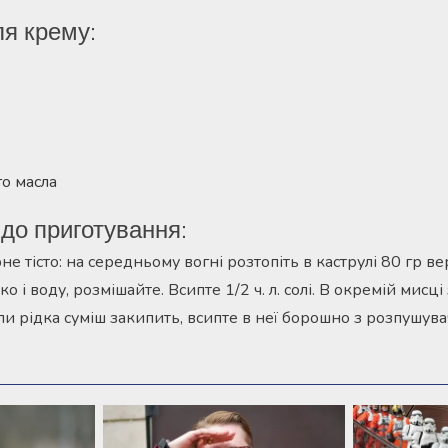
ля крему:
о масла
до приготування:
не тісто: на середньому вогні розтопіть в каструлі 80 гр в
о і воду, розмішайте. Всипте 1/2 ч. л. солі. В окремій мис
ли рідка суміш закипить, всипте в неї борошно з розпушува