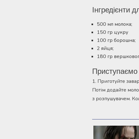
Інгредієнти д
500 мл молока;
150 гр цукру
100 гр борошна;
2 яйця;
180 гр вершковог
Приступаємо 
1. Приготуйте завар
Потім додайте молок
з розпушувачем. Ко