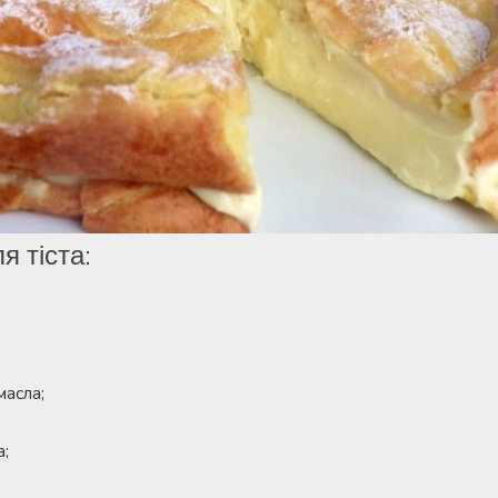
я тіста:
асла;
а;