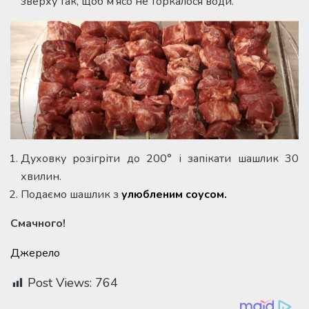
зверху так, щоб м’ясо не торкалося води.
Духовку розігріти до 200° і запікати шашлик 30
хвилин.
Подаємо шашлик з
улюбленим соусом.
Смачного!
Джерело
Post Views:
764