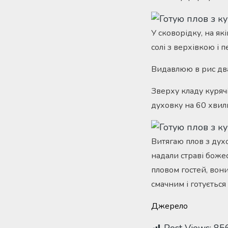
У сковорідку, на як
солі з верхівкою і 
Видавлюю в рис два
Зверху кладу куряч
духовку на 60 хвили
Витягаю плов з духо
надали страві божес
пловом гостей, вон
смачним і готується 
Джерело