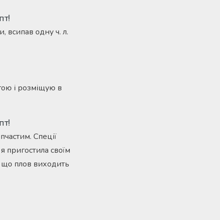
 всипав одну ч. л.
гою і розміщую в
пчастим. Спеції
 я пригостила своїм
, що плов виходить