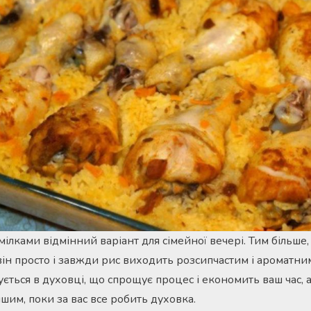
ілками відмінний варіант для сімейної вечері. Тим більше,
він просто і завжди рис виходить розсипчастим і ароматни
тується в духовці, що спрощує процес і економить ваш час
шим, поки за вас все робить духовка.