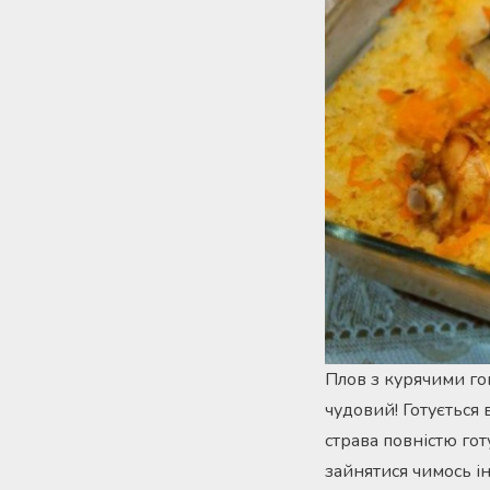
Плов з курячими гом
чудовий! Готується 
страва повністю го
зайнятися чимось ін