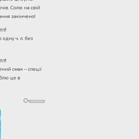
ів. Солю на свій
ання закінчено!
одну ч. л. без
ений смак – спеції
облю це в