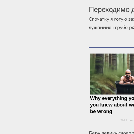
Переходимо д
Спочатку я готую з
лушпиння і грубо р
Беру велику сковор