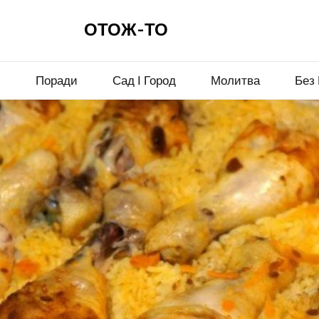
ОТОЖ-ТО
и
Поради
Сад І Город
Молитва
Без