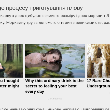
о процесу приготування плову
ажарку з двох цибулин великого розміру і двох морквин. З
іжу. Морквину тру за допомогою терки з великими отворам
ідку, наливаю олію соняшникову, нагріваю і відправляю 