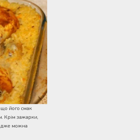
 що його смак
м. Крім зажарки,
, адже можна