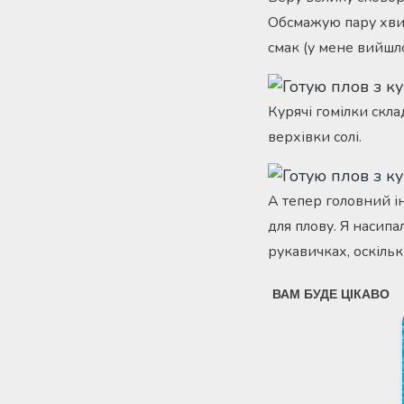
Обсмажую пару хвил
смак (у мене вийшл
Курячі гомілки скла
верхівки солі.
А тепер головний ін
для плову. Я насипал
рукавичках, оскільк