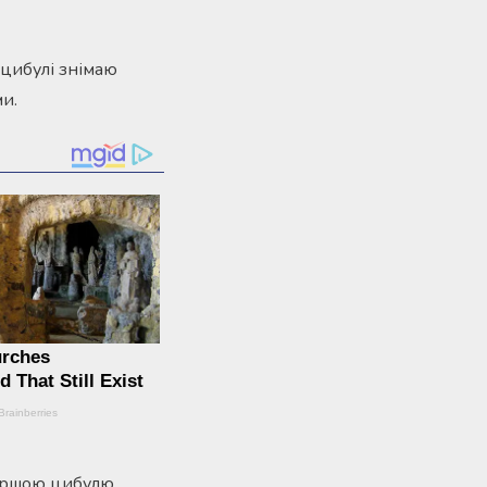
 цибулі знімаю
и.
першою цибулю.