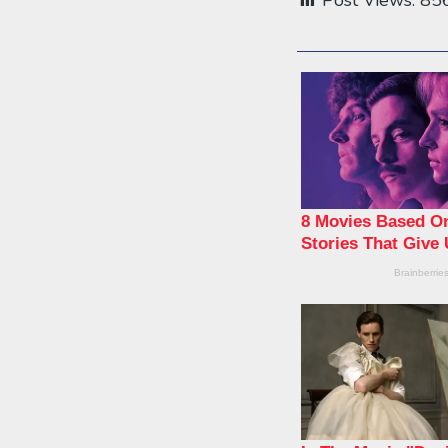
Post Views:
85