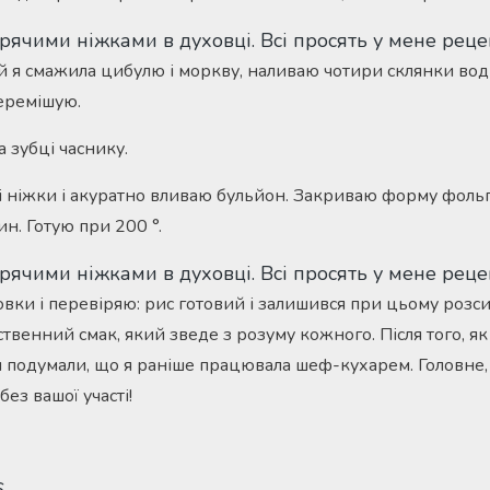
ій я смажила цибулю і моркву, наливаю чотири склянки води,
перемішую.
 зубці часнику.
і ніжки і акуратно вливаю бульйон. Закриваю форму фоль
н. Готую при 200 °.
вки і перевіряю: рис готовий і залишився при цьому розси
твенний смак, який зведе з розуму кожного. Після того, як
и подумали, що я раніше працювала шеф-кухарем. Головне
без вашої участі!