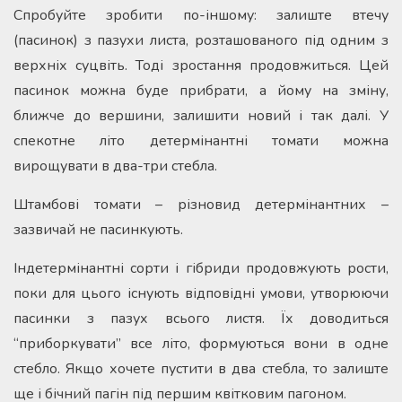
Спробуйте зробити по-іншому: залиште втечу
(пасинок) з пазухи листа, розташованого під одним з
верхніх суцвіть. Тоді зростання продовжиться. Цей
пасинок можна буде прибрати, а йому на зміну,
ближче до вершини, залишити новий і так далі. У
спекотне літо детермінантні томати можна
вирощувати в два-три стебла.
Штамбові томати – різновид детермінантних –
зазвичай не пасинкують.
Індетермінантні сорти і гібриди продовжують рости,
поки для цього існують відповідні умови, утворюючи
пасинки з пазух всього листя. Їх доводиться
“приборкувати” все літо, формуються вони в одне
стебло. Якщо хочете пустити в два стебла, то залиште
ще і бічний пагін під першим квітковим пагоном.