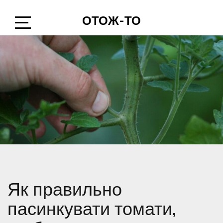
Skip
ОТОЖ-ТО
to
content
Open
Sidebar
Як правильно
пасинкувати томати,