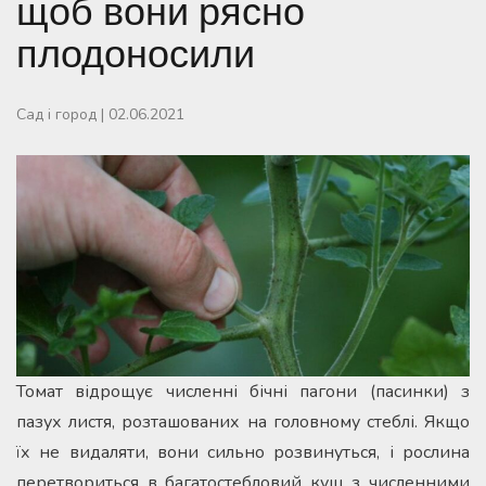
щоб вони рясно
плодоносили
Сад і город
|
02.06.2021
Томат відрощує численні бічні пагони (пасинки) з
пазух листя, розташованих на головному стеблі. Якщо
їх не видаляти, вони сильно розвинуться, і рослина
перетвориться в багатостебловий кущ з численними