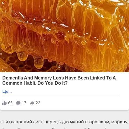
банки лавровий лист, перець духмяний і горошком, моркву