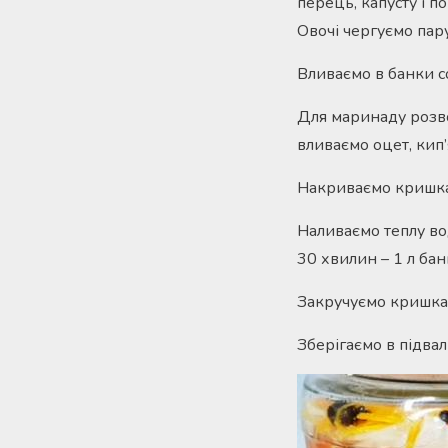
перець, капусту і п
Овочі чергуємо пару
Вливаємо в банки с
Для маринаду розво
вливаємо оцет, кип’
Накриваємо кришкам
Наливаємо теплу вод
30 хвилин – 1 л бан
Закручуємо кришкам
Зберігаємо в підвалі