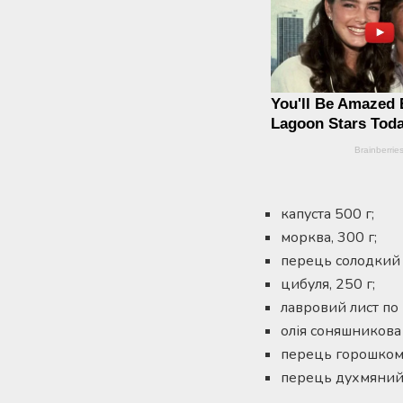
капуста 500 г;
морква, 300 г;
перець солодкий і
цибуля, 250 г;
лавровий лист по 
олія соняшникова п
перець горошком 
перець духмяний 