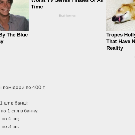
 помідори по 400 г;
1 шт в банці;
о 1 ст.л в банку;
по 4 шт;
по 3 шт.