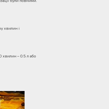
ізації були повними.
ру хвилин і
 хвилин – 0.5 л або