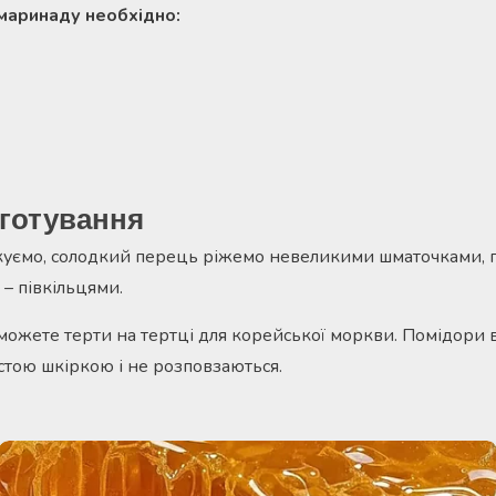
маринаду необхідно:
готування
куємо, солодкий перець ріжемо невеликими шматочками, 
– півкільцями.
можете терти на тертці для корейської моркви. Помідори 
встою шкіркою і не розповзаються.