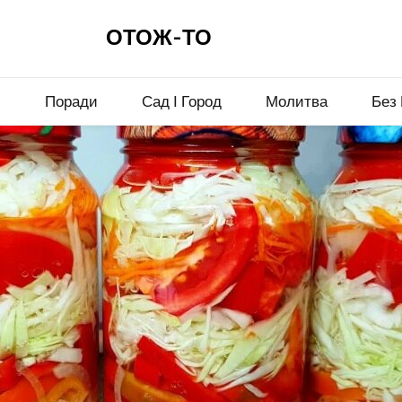
ОТОЖ-ТО
и
Поради
Сад І Город
Молитва
Без