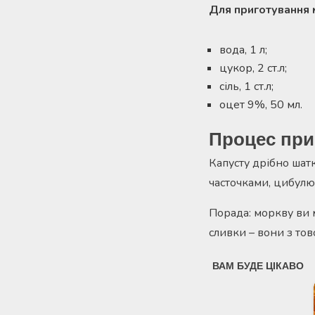
Для приготування 
вода, 1 л;
цукор, 2 ст.л;
сіль, 1 ст.л;
оцет 9%, 50 мл.
Процес при
Капусту дрібно шат
часточками, цибулю 
Порада: моркву ви 
сливки – вони з то