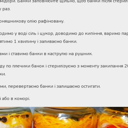
омідори. Банки заповнюйте щільно, щоб банки після стерил
 раз.
оняшникову олію рафіновану.
димо у воді сіль і цукор, доводимо до кипіння, варимо па
ятимо 1 хвилину і заливаємо банки.
и і ставимо банки в каструлю на рушник.
у по плечики банок і стерилізуємо з моменту закипання 20
ки.
и, перевертаємо банки і залишаємо остигати.
 або в коморі.