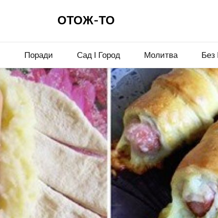
ОТОЖ-ТО
и
Поради
Сад І Город
Молитва
Без