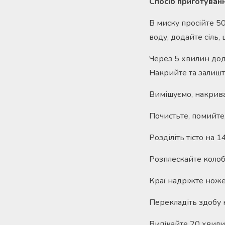
Спосіб приготуванн
В миску просійте 5
воду, додайте сіль,
Через 5 хвилин дода
Накрийте та залишт
Вимішуємо, накрива
Почистьте, помийте,
Розділіть тісто на 1
Розплескайте колобо
Краї надріжте ноже
Перекладіть здобу 
Випікайте 20 хвилин