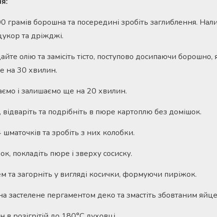
я:
00 грамів борошна та посередині зробіть заглиблення. Нал
 цукор та дріжджі.
йте олію та замісіть тісто, поступово досипаючи борошно, 
е на 30 хвилин.
ємо і залишаємо ще на 20 хвилин.
 відваріть та подрібніть в пюре картоплю без домішок.
4 шматочків та зробіть з них колобки.
к, покладіть пюре і зверху сосиску.
м та загорніть у вигляді косички, формуючи пиріжок.
на застелене пергаментом деко та змастіть збовтаним яйце
 в розігрітій до 180°С духовці.