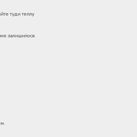
ийте туди теплу
яке залишилося.
м.