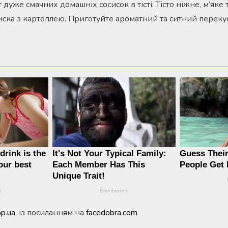
уже смачних домашніх сосисок в тісті. Тісто ніжне, м’яке т
осиска з картоплею. Приготуйте ароматний та ситний переку
pp.ua
, із посиланням на
facedobra.com