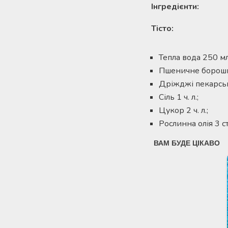
Інгредієнти:
Тісто:
Тепла вода 250 мл
Пшеничне борошн
Дріжджі пекарські
Сіль 1 ч. л.;
Цукор 2 ч. л.;
Рослинна олія 3 ст.