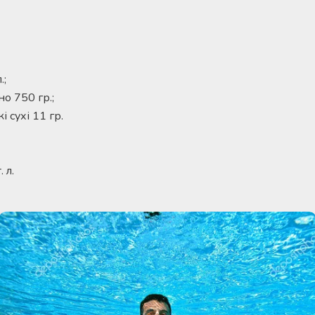
.;
о 750 гр.;
 сухі 11 гр.
 л.