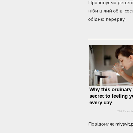
Пропонуємо рецепт д
ніби цілий обід, с
обідню перерву.
Повідомляє
miysvit.