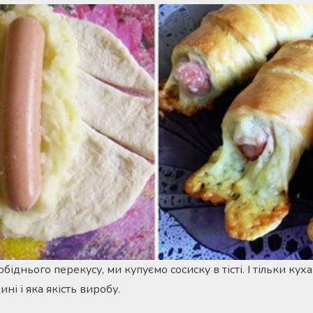
обіднього перекусу, ми купуємо сосиску в тісті. І тільки куха
ні і яка якість виробу.