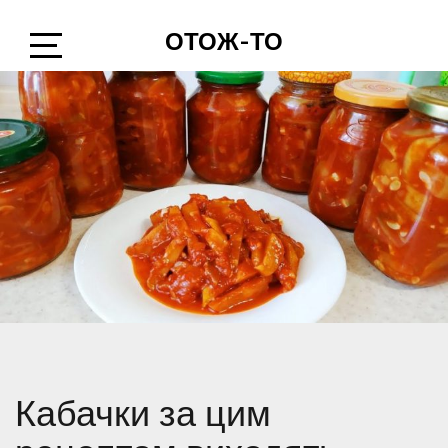
Skip
ОТОЖ-ТО
to
content
Open
Sidebar
Кабачки за цим