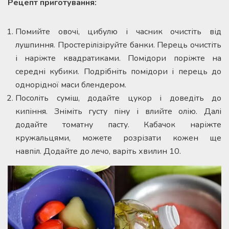
Рецепт приготування:
Помийте овочі, цибулю і часник очистіть від
лушпиння. Простерілізіруйте банки. Перець очистіть
і наріжте квадратиками. Помідори поріжте на
середні кубики. Подрібніть помідори і перець до
однорідної маси блендером.
Посоліть суміш, додайте цукор і доведіть до
кипіння. Зніміть густу піну і влийте олію. Далі
додайте томатну пасту. Кабачок наріжте
кружальцями, можете розрізати кожен ще
навпіл. Додайте до лечо, варіть хвилин 10.