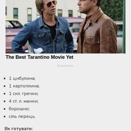
1 цибулина;
1 картоплина;
1 скл. гречки;
4 ст. л. манки;
борошно;
сіль перець.
Як готувати: