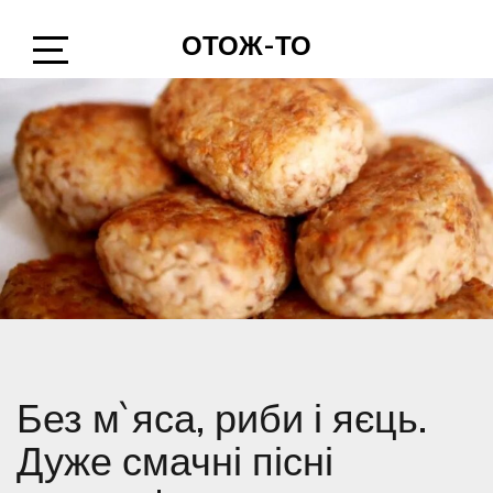
Skip
ОТОЖ-ТО
to
content
Open
Sidebar
Без м`яса, риби і яєць.
Дуже смачні пісні