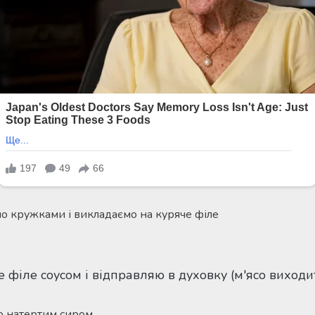
мо кружками і викладаємо на куряче філе
о натертим сиром.