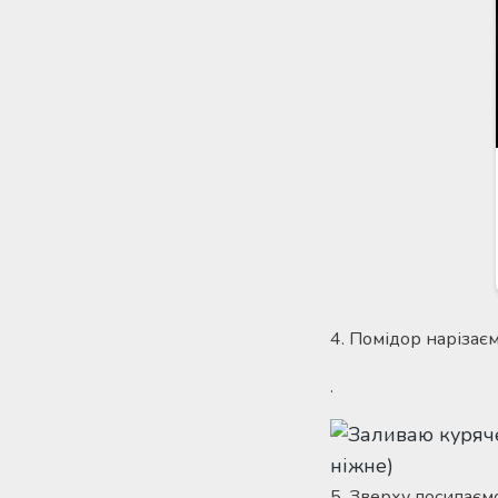
4. Помідор нарізає
.
5. Зверху посипаєм