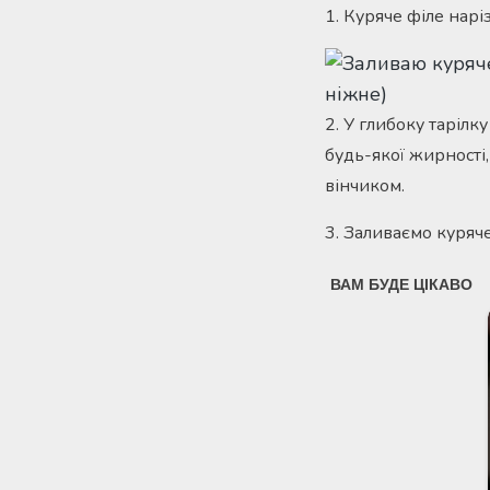
1. Куряче філе нар
2. У глибоку тарілк
будь-якої жирності,
вінчиком.
3. Заливаємо куряч