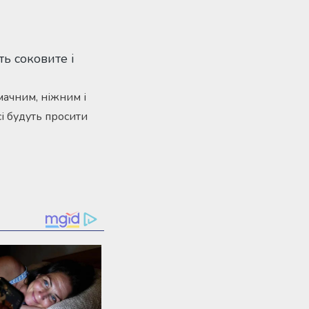
мачним, ніжним і
сі будуть просити