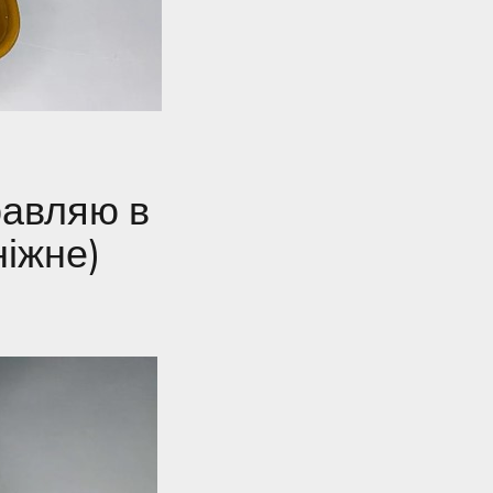
равляю в
ніжне)