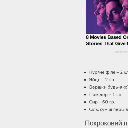
Куряче філе – 2 ш
Яйце – 2 шт.
Вершки будь-якої
Помідор – 1 шт.
Сир – 60 гр.
Сіль, суміш перців
Покроковий п