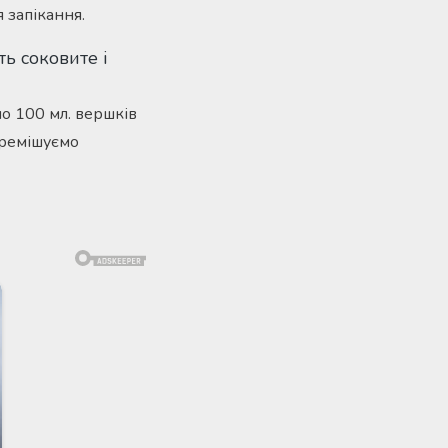
 запікання.
мо 100 мл. вершків
перемішуємо