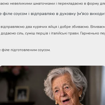
ізаємо невеликими шматочками і перекладаємо в форму для
у відправляємо два курячих яйця і добре збиваємо. Вливає
 додаємо сіль, суміш перців і італійські трави. Гарненько 
е філе підготовленим соусом.